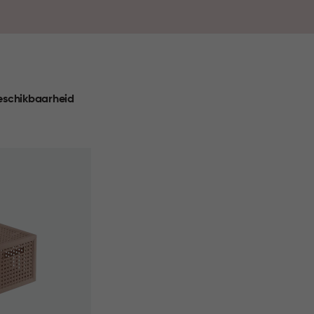
pbergoplossing perfect aansluit bij jouw interieur én
nog nooit zo makkelijk en stijlvol.
eschikbaarheid