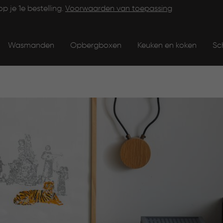
op je 1e bestelling.
Voorwaarden van toepassing
Wasmanden
Opbergboxen
Keuken en koken
Sc