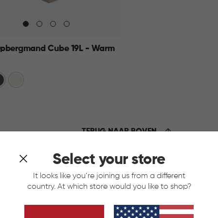
pbergmand Cube 19L - Warm
traciet
Wit
KELMAND
TERUG NAAR BOVEN
Select your store
It looks like you’re joining us from a different
country. At which store would you like to shop?