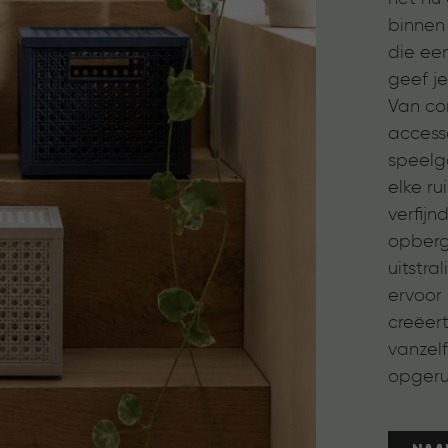
binnen
die ee
geef je
Van c
accesso
speelgo
elke r
verfijn
opber
uitstra
ervoor
creëer
vanzel
opgerui