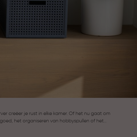
r creëer je rust in elke kamer. Of het nu gaat om
goed, het organiseren van hobbyspullen of het
en, onze opbergboxen helpen je om alles
bereik te houden. Kies uit verschillende maten,