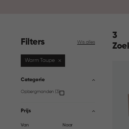
3
Filters
Wis alles
Zoe
Warm Taupe
Categorie
Categorie
Opbergmanden (3)
filter
Prijs
Prijs
Van
Naar