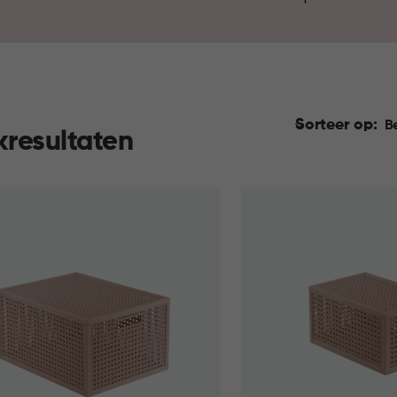
kleuren en stijlen, zodat je o
jouw behoeften. Opruimen was 
Sorteer op:
B
kresultaten