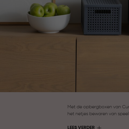
Met de opbergboxen van Curve
het netjes bewaren van speel
opbergen van seizoensartikel
overzichtelijk en binnen hand
LEES VERDER