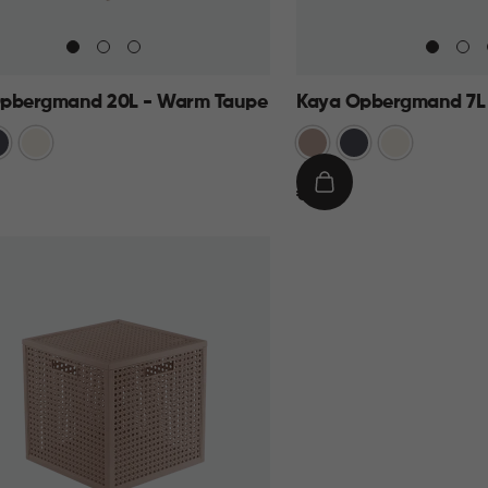
pbergmand 20L - Warm Taupe
Kaya Opbergmand 7L
traciet
Wit
Warm
Antraciet
Wit
Taupe
€
IN
€ 9,95
9,95
KELMAND
WINKELMAND