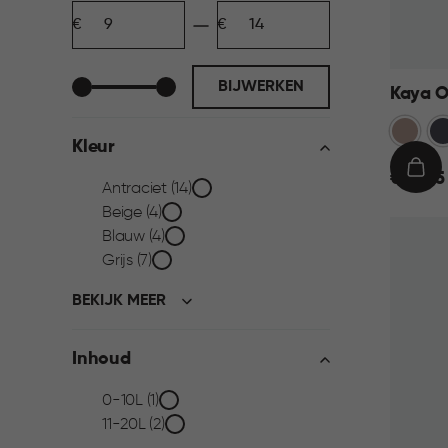
Minimum
Maximum
filter
bedrag
bedrag
BIJWERKEN
Kaya O
Warm
An
Kleur
Taupe
€
IN
€ 13,95
Kleur
Antraciet (14)
13,95
WIN
Beige (4)
filter
Blauw (4)
Grijs (7)
BEKIJK MEER
Inhoud
Inhoud
0-10L (1)
11-20L (2)