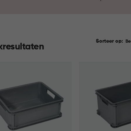
kleuren en stijlen, zodat je o
jouw behoeften. Opruimen was 
Sorteer op:
Be
kresultaten