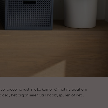
r creëer je rust in elke kamer. Of het nu gaat om
goed, het organiseren van hobbyspullen of het
en, onze opbergboxen helpen je om alles
bereik te houden. Kies uit verschillende maten,