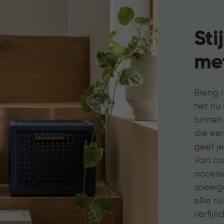
Sti
me
Breng r
het nu 
binnen
die ee
geef je
Van c
accesso
speelgo
elke r
verfijn