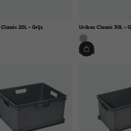
Classic 20L - Grijs
Unibox Classic 30L - G
Grijs
€
IN
€ 14,95
14,95
KELMAND
WINKELMAND