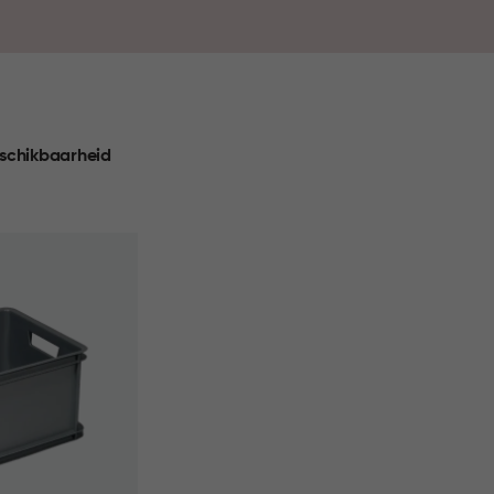
pbergoplossing perfect aansluit bij jouw interieur én
nog nooit zo makkelijk en stijlvol.
schikbaarheid