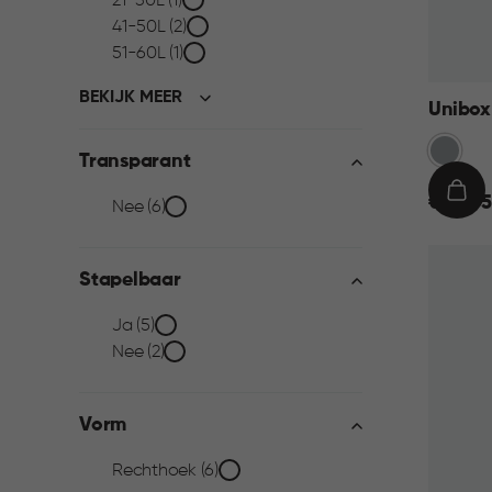
21-30L (1)
filter
41-50L (2)
51-60L (1)
BEKIJK MEER
Unibox 
Grijs
Transparant
€
IN
€ 24,95
Transparant
Nee (6)
24,95
WIN
filter
Stapelbaar
Stapelbaar
Ja (5)
Nee (2)
filter
Vorm
Vorm
Rechthoek (6)