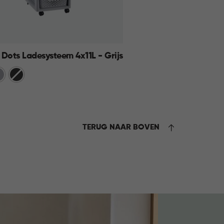
y Dots Ladesysteem 4x11L - Grijs
cht
Donkergrijs
ijs
KELMAND
TERUG NAAR BOVEN