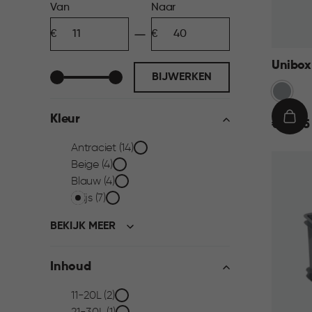
Prijs
Van
Naar
Minimum
Maximum
filter
bedrag
bedrag
Unibox 
BIJWERKEN
Grijs
Kleur
€
IN
€ 12,95
12,95
WIN
Kleur
Antraciet (14)
Beige (4)
filter
Blauw (4)
Grijs (7)
BEKIJK MEER
Inhoud
Inhoud
11-20L (2)