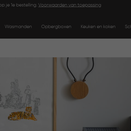
op je 1e bestelling.
Voorwaarden van toepassing
Wasmanden
Opbergboxen
Keuken en koken
Sc