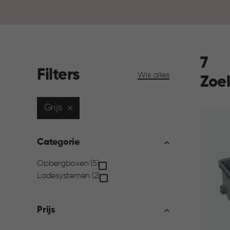
7
Filters
Wis alles
Zoe
Grijs
Categorie
Categorie
Opbergboxen (5)
Ladesystemen (2)
filter
Prijs