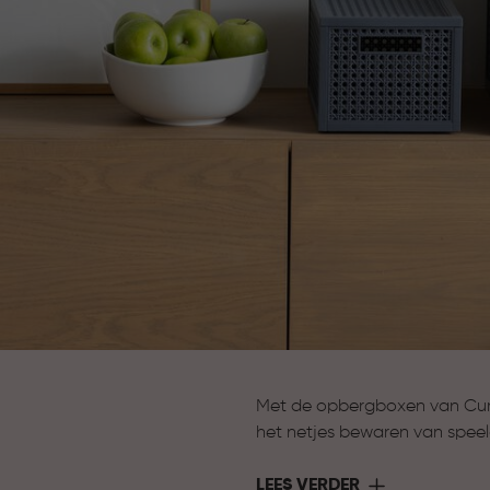
Met de opbergboxen van Curve
het netjes bewaren van speel
opbergen van seizoensartikel
overzichtelijk en binnen hand
LEES VERDER