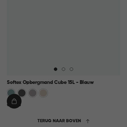
Softex Opbergmand Cube 15L - Blauw
Blauw
Antraciet
Taupe
Beige
IN
€
€ 10,95
WINKELMAND
10,95
TERUG NAAR BOVEN