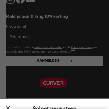
Meld je aan & krijg 10% korting
Nieuwsbrief
Ik ga akkoord met de
verkoopvoorwaarden
en de
Privacyverklaring
en
bevestig dat ik mijn gegevens heb gecontroleerd.
AANMELDEN
label.payment
Select your store