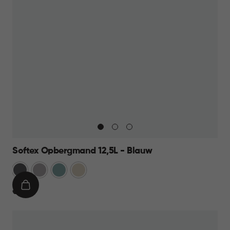
Softex Opbergmand 12,5L - Blauw
Antraciet
Taupe
Blauw
Beige
IN
€
€ 9,95
WINKELMAND
9,95