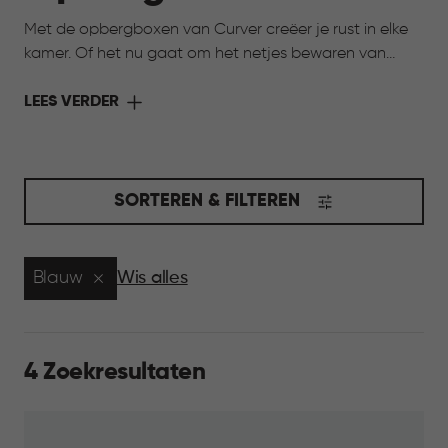
Met de opbergboxen van Curver creëer je rust in elke
kamer. Of het nu gaat om het netjes bewaren van
speelgoed, het organiseren van hobbyspullen of het
opbergen van seizoensartikelen, onze opbergboxen
LEES VERDER
helpen je om alles overzichtelijk en binnen handbereik
te houden. Kies uit verschillende maten, kleuren en
stijlen, zodat je opbergoplossing perfect aansluit bij
jouw interieur én jouw behoeften. Opruimen was nog
SORTEREN & FILTEREN
nooit zo makkelijk en stijlvol.
Blauw
Wis alles
4 Zoekresultaten