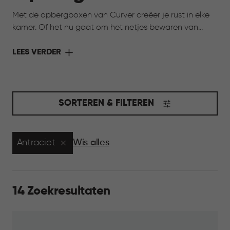
Met de opbergboxen van Curver creëer je rust in elke
kamer. Of het nu gaat om het netjes bewaren van
speelgoed, het organiseren van hobbyspullen of het
opbergen van seizoensartikelen, onze opbergboxen
LEES VERDER
helpen je om alles overzichtelijk en binnen handbereik
te houden. Kies uit verschillende maten, kleuren en
stijlen, zodat je opbergoplossing perfect aansluit bij
jouw interieur én jouw behoeften. Opruimen was nog
SORTEREN & FILTEREN
nooit zo makkelijk en stijlvol.
Antraciet
Wis alles
14 Zoekresultaten