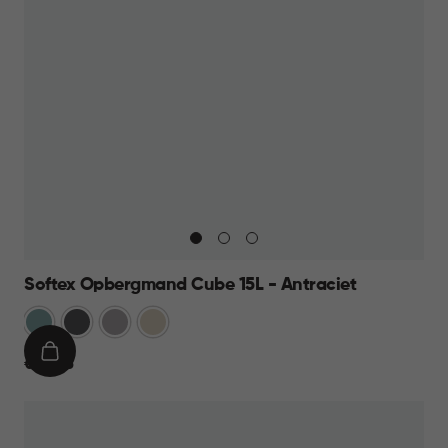
Softex Opbergmand Cube 15L - Antraciet
Blauw
Antraciet
Taupe
Beige
IN
€
€ 10,95
WINKELMAND
10,95