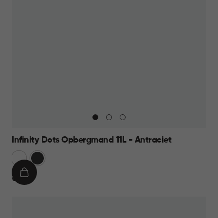
Infinity Dots Opbergmand 11L - Antraciet
Wit
Donkergrijs
IN
€
€ 8,95
WINKELMAND
8,95