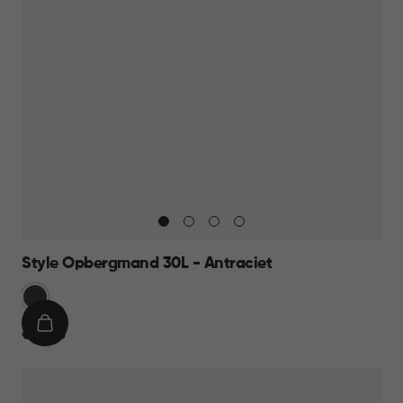
Style Opbergmand 30L - Antraciet
Grijs
IN
€
€ 12,95
WINKELMAND
12,95