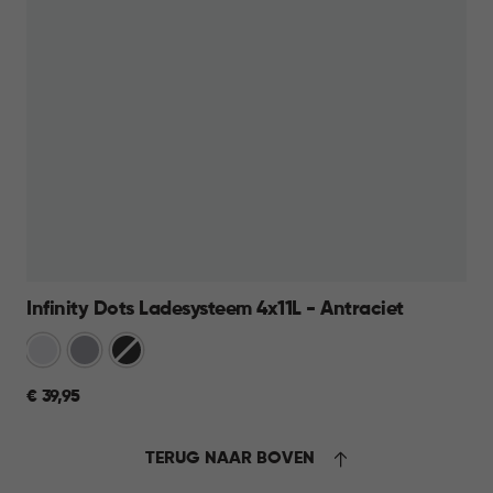
Infinity Dots Ladesysteem 4x11L - Antraciet
Wit
Licht
Donkergrijs
Grijs
€
€ 39,95
39,95
TERUG NAAR BOVEN