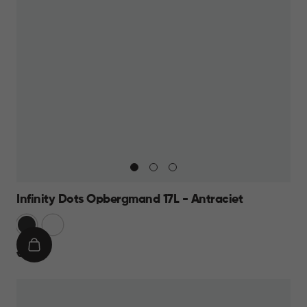
Infinity Dots Opbergmand 17L - Antraciet
Donkergrijs
Wit
IN
€
€ 9,95
WINKELMAND
9,95