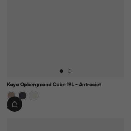
Kaya Opbergmand Cube 19L - Antraciet
Warm
Antraciet
Wit
Taupe
IN
€
€ 12,95
WINKELMAND
12,95