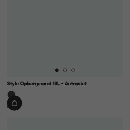
Style Opbergmand 18L - Antraciet
Grijs
IN
€
€ 11,95
WINKELMAND
11,95