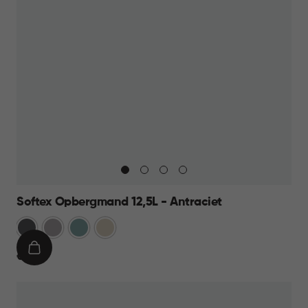
Softex Opbergmand 12,5L - Antraciet
Antraciet
Taupe
Blauw
Beige
IN
€
€ 9,95
WINKELMAND
9,95