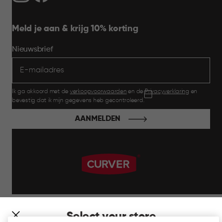
Meld je aan & krijg 10% korting
Nieuwsbrief
Ik ga akkoord met de
verkoopvoorwaarden
en de
Privacyverklaring
en
bevestig dat ik mijn gegevens heb gecontroleerd.
AANMELDEN
label.payment
Select your store