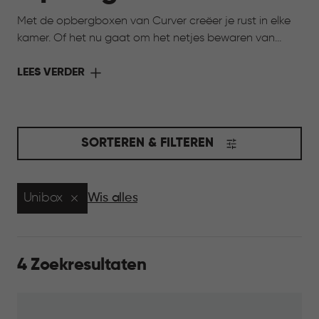
Met de opbergboxen van Curver creëer je rust in elke
kamer. Of het nu gaat om het netjes bewaren van
speelgoed, het organiseren van hobbyspullen of het
opbergen van seizoensartikelen, onze opbergboxen
LEES VERDER
helpen je om alles overzichtelijk en binnen handbereik
te houden. Kies uit verschillende maten, kleuren en
stijlen, zodat je opbergoplossing perfect aansluit bij
jouw interieur én jouw behoeften. Opruimen was nog
SORTEREN & FILTEREN
nooit zo makkelijk en stijlvol.
Unibox
Wis alles
4 Zoekresultaten