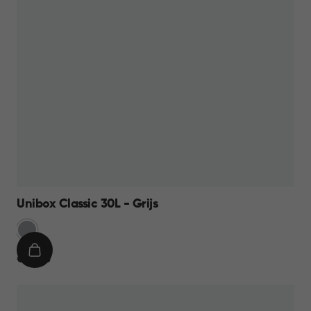
Unibox Classic 30L - Grijs
Grijs
IN
€
€ 14,95
WINKELMAND
14,95