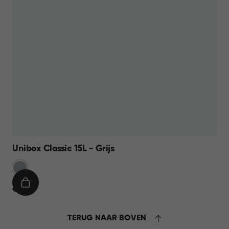
Unibox Classic 15L - Grijs
Grijs
IN
€
€ 11,95
WINKELMAND
11,95
TERUG NAAR BOVEN