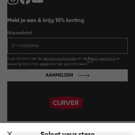
Meld je aan & krijg 10% korting
Nieuwsbrief
Ik ga akkoord met de
verkoopvoorwaarden
en de
Privacyverklaring
en
bevestig dat ik mijn gegevens heb gecontroleerd.
AANMELDEN
label.payment
Select your store