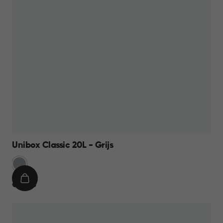
Unibox Classic 20L - Grijs
Grijs
IN
€
€ 12,95
WINKELMAND
12,95