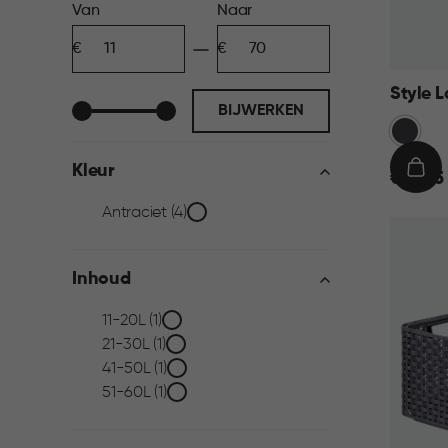
Prijs
Van
Naar
Minimum
Maximum
filter
bedrag
bedrag
Style L
BIJWERKEN
Grijs
Kleur
€
IN
€ 69,95
69,95
WIN
Kleur
Antraciet (4)
filter
Inhoud
Inhoud
11-20L (1)
21-30L (1)
filter
41-50L (1)
51-60L (1)