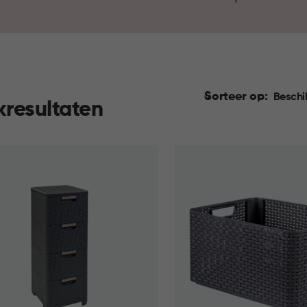
kleuren en stijlen, zodat je o
jouw behoeften. Opruimen was 
Sorteer op:
Beschi
kresultaten