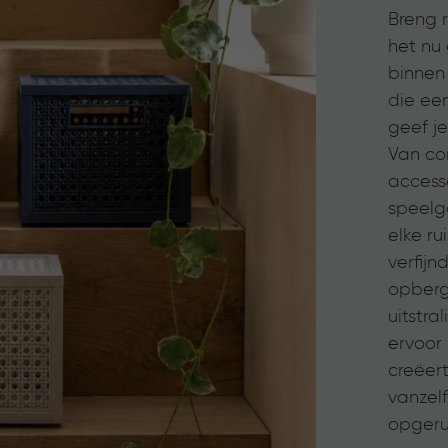
Breng r
het nu 
binnen
die ee
geef je
Van c
accesso
speelgo
elke r
verfijn
opber
uitstra
ervoor
creëer
vanzel
opgerui