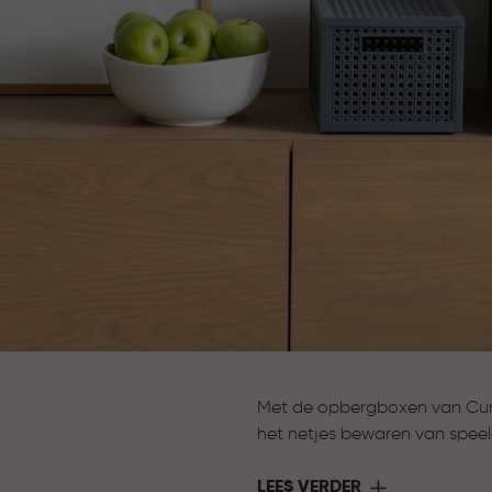
Met de opbergboxen van Curve
het netjes bewaren van speel
opbergen van seizoensartikel
overzichtelijk en binnen hand
LEES VERDER