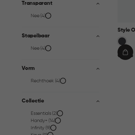
Transparant
Transparant
Nee (4)
filter
Style 
Stapelbaar
Grijs
Stapelbaar
Nee (4)
€
IN
€ 11,95
filter
11,95
WIN
Vorm
Vorm
Rechthoek (4)
filter
Collectie
Collectie
Essentials (2)
Handy+ (14)
filter
Infinity (9)