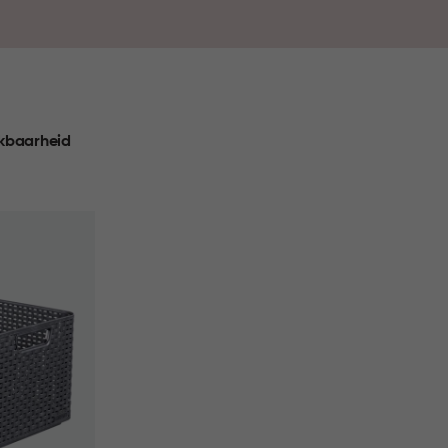
pbergoplossing perfect aansluit bij jouw interieur én
nog nooit zo makkelijk en stijlvol.
kbaarheid