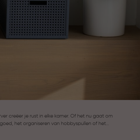
r creëer je rust in elke kamer. Of het nu gaat om
goed, het organiseren van hobbyspullen of het
en, onze opbergboxen helpen je om alles
bereik te houden. Kies uit verschillende maten,