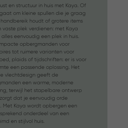
ust en structuur in huis met Kaya. Of
gaat om kleine spullen die je graag
 handbereik houdt of grotere items
n vaste plek verdienen: met Kaya
 alles eenvoudig een plek in huis.
ompacte opbergmanden voor
ires tot ruimere varianten voor
ed, plaids of tijdschriften: er is voor
uimte een passende oplossing. Het
de vlechtdesign geeft de
gmanden een warme, moderne
ling, terwijl het stapelbare ontwerp
 zorgt dat je eenvoudig orde
t. Met Kaya wordt opbergen een
fsprekend onderdeel van een
md en stijlvol huis.