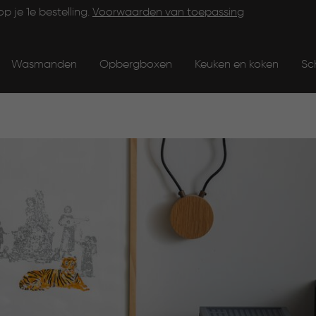
op je 1e bestelling.
Voorwaarden van toepassing
Wasmanden
Opbergboxen
Keuken en koken
Sc