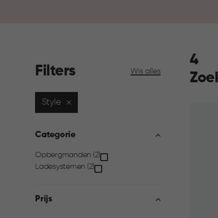
4
Filters
Wis alles
Zoe
Style
Categorie
Categorie
Opbergmanden (2)
Ladesystemen (2)
filter
Prijs