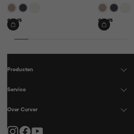
Warm
Antraciet
Wit
Warm
Antraciet
Wit
Taupe
Taupe
€
€
€ 13,95
€ 12,95
13,95
12,95
IN
IN
WINKELMAND
WINKELMAN
Producten
Service
Over Curver