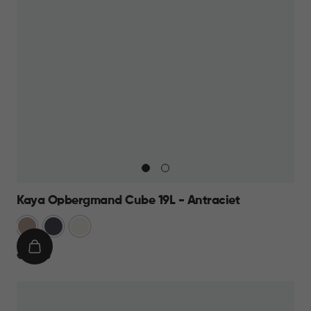
Kaya Opbergmand Cube 19L - Antraciet
Warm
Antraciet
Wit
Taupe
IN
€
€ 12,95
WINKELMAND
12,95