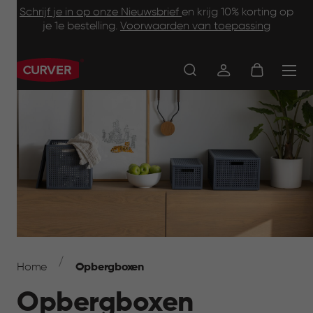
Footer
Skip
Schrijf je in op onze Nieuwsbrief
en krijg 10% korting op
to
je 1e bestelling.
Voorwaarden van toepassing
Information
main
content
Main
navigation
Breadcrumb
Navigation
Home
Opbergboxen
Opbergboxen