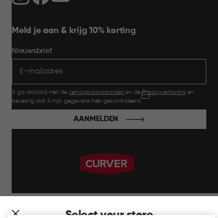
Meld je aan & krijg 10% korting
Nieuwsbrief
Ik ga akkoord met de
verkoopvoorwaarden
en de
Privacyverklaring
en
bevestig dat ik mijn gegevens heb gecontroleerd.
AANMELDEN
label.payment
Select your store