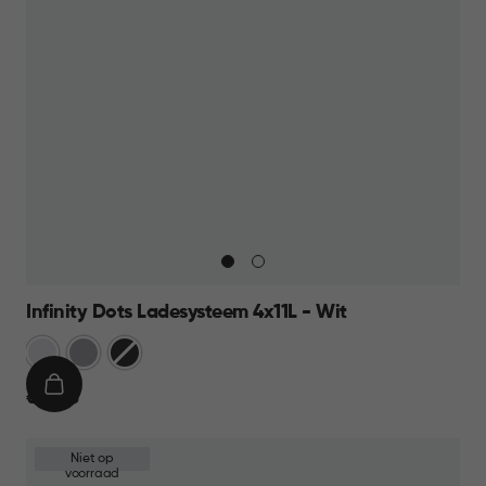
Infinity Dots Ladesysteem 4x11L - Wit
Wit
Licht
Donkergrijs
Grijs
IN
€
€ 39,95
WINKELMAND
39,95
Niet op
voorraad