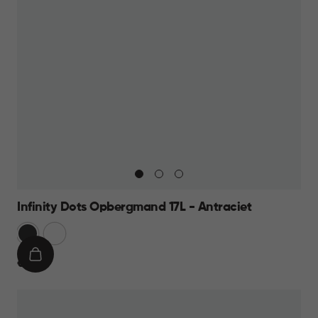
Infinity Dots Opbergmand 17L - Antraciet
Donkergrijs
Wit
IN
€
€ 9,95
WINKELMAND
9,95