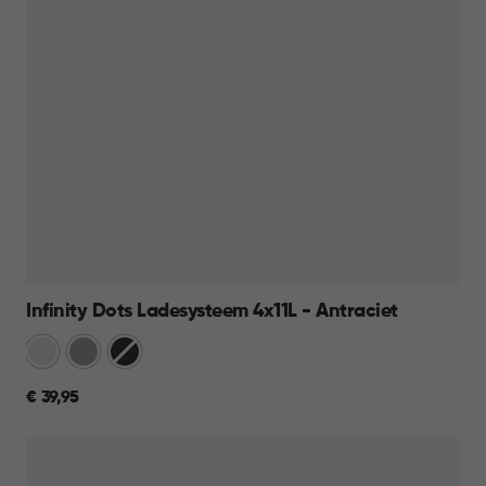
Infinity Dots Ladesysteem 4x11L - Antraciet
Wit
Licht
Donkergrijs
Grijs
€
€ 39,95
39,95