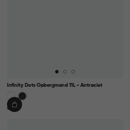
Infinity Dots Opbergmand 11L - Antraciet
Wit
Donkergrijs
IN
€
€ 8,95
WINKELMAND
8,95