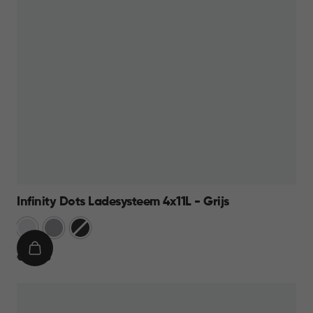
Infinity Dots Ladesysteem 4x11L - Grijs
Wit
Licht
Donkergrijs
Grijs
IN
€
€ 39,95
WINKELMAND
39,95