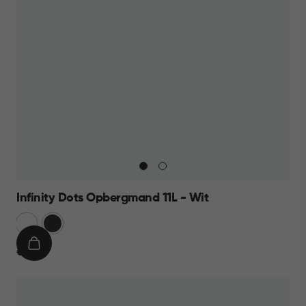
Infinity Dots Opbergmand 11L - Wit
Wit
Donkergrijs
IN
€
€ 8,95
WINKELMAND
8,95