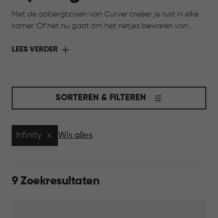
Met de opbergboxen van Curver creëer je rust in elke
kamer. Of het nu gaat om het netjes bewaren van
speelgoed, het organiseren van hobbyspullen of het
opbergen van seizoensartikelen, onze opbergboxen
LEES VERDER
helpen je om alles overzichtelijk en binnen handbereik
te houden. Kies uit verschillende maten, kleuren en
stijlen, zodat je opbergoplossing perfect aansluit bij
jouw interieur én jouw behoeften. Opruimen was nog
SORTEREN & FILTEREN
nooit zo makkelijk en stijlvol.
Infinity
Wis alles
9 Zoekresultaten