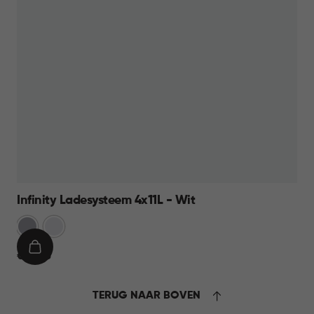
Infinity Ladesysteem 4x11L - Wit
Licht
Wit
Grijs
IN
€
€ 39,95
WINKELMAND
39,95
TERUG NAAR BOVEN