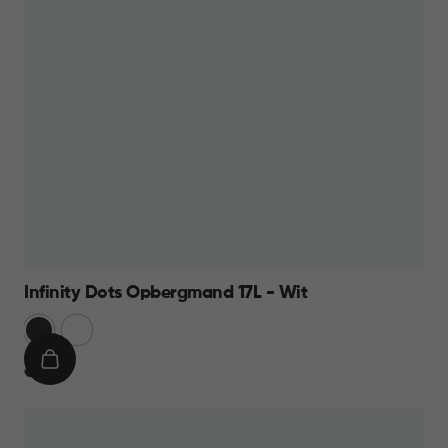
Infinity Dots Opbergmand 17L - Wit
Donkergrijs
Wit
IN
€
€ 9,95
WINKELMAND
9,95