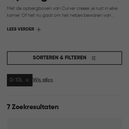
Met de opbergboxen van Curver creëer je rust in elke
kamer. Of het nu gaat om het netjes bewaren van
speelgoed, het organiseren van hobbyspullen of het
opbergen van seizoensartikelen, onze opbergboxen
LEES VERDER
helpen je om alles overzichtelijk en binnen handbereik
te houden. Kies uit verschillende maten, kleuren en
stijlen, zodat je opbergoplossing perfect aansluit bij
jouw interieur én jouw behoeften. Opruimen was nog
SORTEREN & FILTEREN
nooit zo makkelijk en stijlvol.
0-10L
Wis alles
7 Zoekresultaten