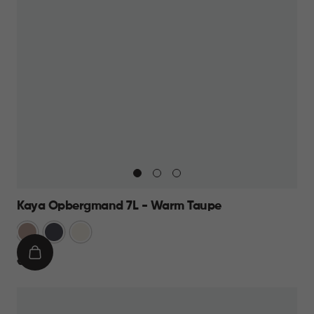
Kaya Opbergmand 7L - Warm Taupe
Warm
Antraciet
Wit
Taupe
IN
€
€ 9,95
WINKELMAND
9,95