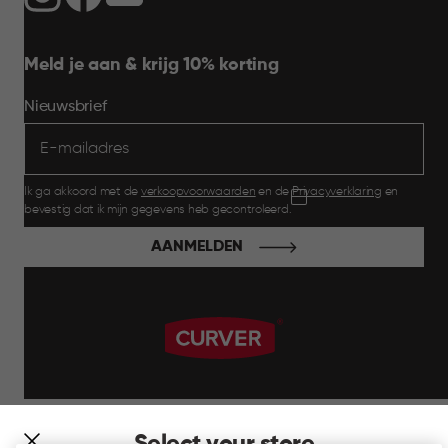
Meld je aan & krijg 10% korting
Nieuwsbrief
Ik ga akkoord met de
verkoopvoorwaarden
en de
Privacyverklaring
en
bevestig dat ik mijn gegevens heb gecontroleerd.
AANMELDEN
label.payment
Select your store