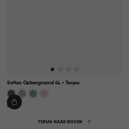
Softex Opbergmand 4L - Taupe
Antraciet
Taupe
Blauw
Beige
IN
€
€ 8,95
WINKELMAND
8,95
TERUG NAAR BOVEN