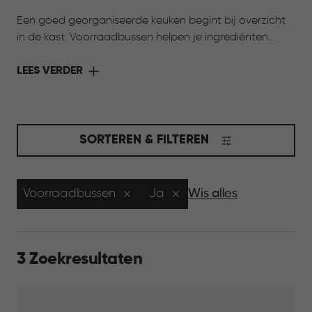
Een goed georganiseerde keuken begint bij overzicht
in de kast. Voorraadbussen helpen je ingrediënten
overzichtelijk te ordenen en vers te houden. Van droge
pasta tot koffie of snacks: alles is snel gevonden en
LEES VERDER
netjes opgeborgen. Door de verschillende formaten en
rustige uitstraling passen ze in elke keuken.
SORTEREN & FILTEREN
Voorraadbussen
Ja
Wis alles
3 Zoekresultaten