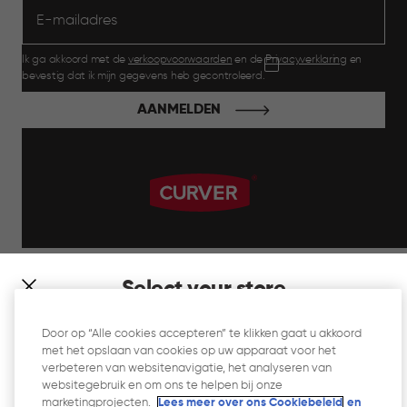
Ik ga akkoord met de
verkoopvoorwaarden
en de
Privacyverklaring
en
bevestig dat ik mijn gegevens heb gecontroleerd.
AANMELDEN
label.payment
Select your store
It looks like you’re joining us from a different country. At
Door op “Alle cookies accepteren” te klikken gaat u akkoord
which store would you like to shop?
met het opslaan van cookies op uw apparaat voor het
Website Gebruiksvoorwaarden
verbeteren van websitenavigatie, het analyseren van
websitegebruik en om ons te helpen bij onze
Privacyverklaring
marketingprojecten.
Lees meer over ons Cookiebeleid
en