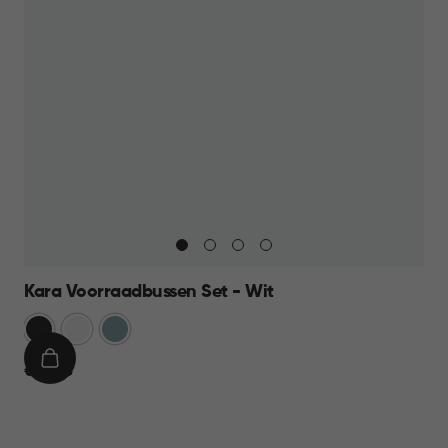
Kara Voorraadbussen Set - Wit
Antraciet
Wit
Blauw
IN
€
€ 39,95
WINKELMAND
39,95