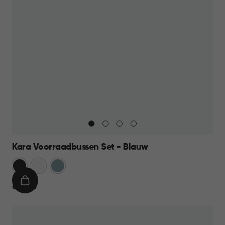
Kara Voorraadbussen Set - Blauw
Antraciet
Wit
Blauw
IN
€
€ 39,95
WINKELMAND
39,95