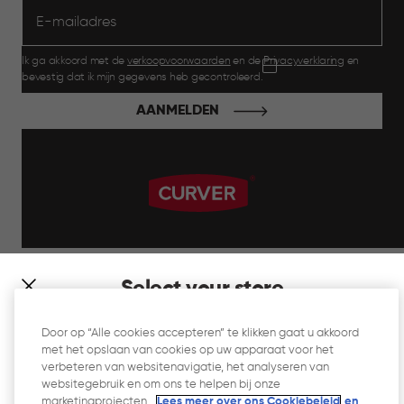
Ik ga akkoord met de
verkoopvoorwaarden
en de
Privacyverklaring
en
bevestig dat ik mijn gegevens heb gecontroleerd.
AANMELDEN
label.payment
Select your store
It looks like you’re joining us from a different country. At
Door op “Alle cookies accepteren” te klikken gaat u akkoord
which store would you like to shop?
met het opslaan van cookies op uw apparaat voor het
Website Gebruiksvoorwaarden
verbeteren van websitenavigatie, het analyseren van
websitegebruik en om ons te helpen bij onze
Privacyverklaring
marketingprojecten.
Lees meer over ons Cookiebeleid
en