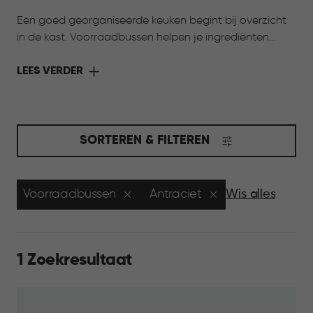
Een goed georganiseerde keuken begint bij overzicht
in de kast. Voorraadbussen helpen je ingrediënten
overzichtelijk te ordenen en vers te houden. Van droge
pasta tot koffie of snacks: alles is snel gevonden en
LEES VERDER
netjes opgeborgen. Door de verschillende formaten en
rustige uitstraling passen ze in elke keuken.
SORTEREN & FILTEREN
Voorraadbussen
Antraciet
Wis alles
1 Zoekresultaat