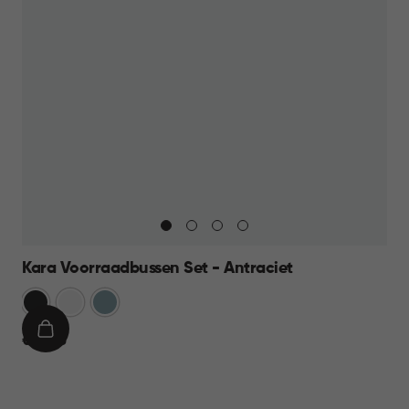
Kara Voorraadbussen Set - Antraciet
Antraciet
Wit
Blauw
IN
€
€ 39,95
WINKELMAND
39,95