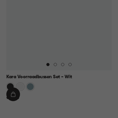
Kara Voorraadbussen Set - Wit
Antraciet
Wit
Blauw
IN
€
€ 39,95
WINKELMAND
39,95