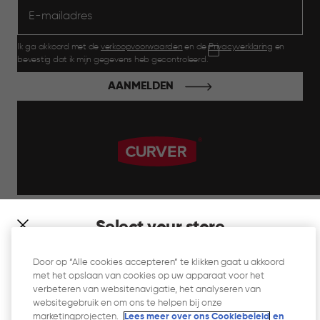
Ik ga akkoord met de
verkoopvoorwaarden
en de
Privacyverklaring
en
bevestig dat ik mijn gegevens heb gecontroleerd.
AANMELDEN
label.payment
Select your store
It looks like you’re joining us from a different country. At
Door op “Alle cookies accepteren” te klikken gaat u akkoord
which store would you like to shop?
met het opslaan van cookies op uw apparaat voor het
Website Gebruiksvoorwaarden
verbeteren van websitenavigatie, het analyseren van
websitegebruik en om ons te helpen bij onze
Privacyverklaring
marketingprojecten.
Lees meer over ons Cookiebeleid
en