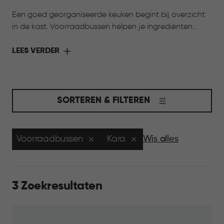
Een goed georganiseerde keuken begint bij overzicht
in de kast. Voorraadbussen helpen je ingrediënten
overzichtelijk te ordenen en vers te houden. Van droge
pasta tot koffie of snacks: alles is snel gevonden en
LEES VERDER
netjes opgeborgen. Door de verschillende formaten en
rustige uitstraling passen ze in elke keuken.
SORTEREN & FILTEREN
Voorraadbussen
Kara
Wis alles
3 Zoekresultaten