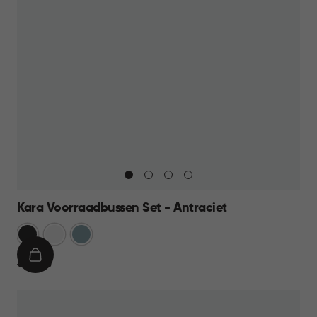
Kara Voorraadbussen Set - Antraciet
Antraciet
Wit
Blauw
IN
€
€ 39,95
WINKELMAND
39,95