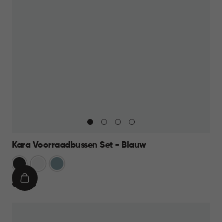
Kara Voorraadbussen Set - Blauw
Antraciet
Wit
Blauw
IN
€
€ 39,95
WINKELMAND
39,95