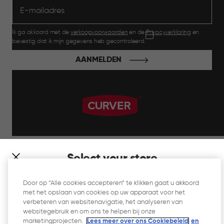
Ik ga akkoord met de
verkoopvoorwaarden
en de
Privacyverklaring
en
bevestig dat ik mijn gegevens heb gecontroleerd.
AANMELDEN
label.payment
Select your store
It looks like you’re joining us from a different country. At
Door op “Alle cookies accepteren” te klikken gaat u akkoord
which store would you like to shop?
met het opslaan van cookies op uw apparaat voor het
Website Gebruiksvoorwaarden
verbeteren van websitenavigatie, het analyseren van
websitegebruik en om ons te helpen bij onze
Privacyverklaring
marketingprojecten.
Lees meer over ons Cookiebeleid
en