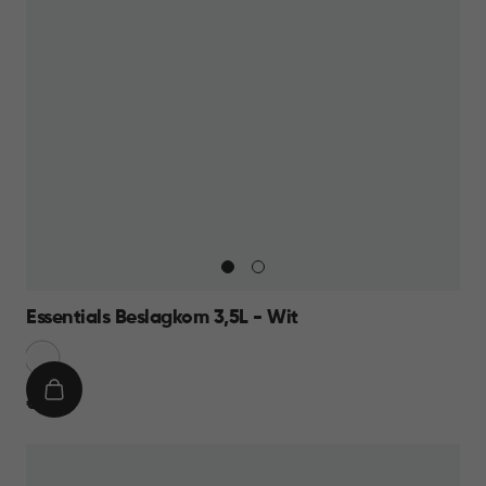
Essentials Beslagkom 3,5L - Wit
Sneeuw
Wit
IN
€
€ 8,95
WINKELMAND
8,95