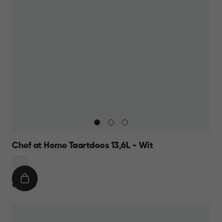
Chef at Home Taartdoos 13,6L - Wit
Sneeuw
Wit
IN
€
€ 12,95
WINKELMAND
12,95