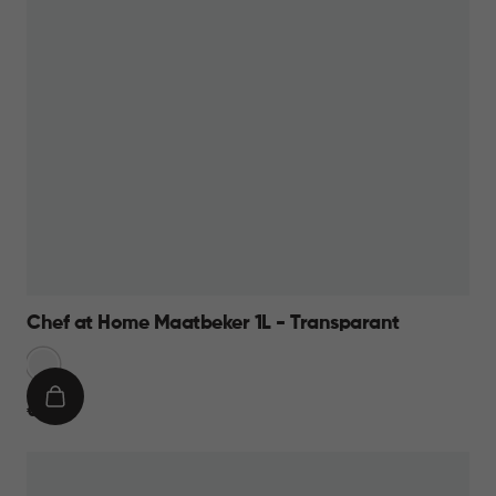
Chef at Home Maatbeker 1L - Transparant
Transparant
IN
€
€ 9,95
WINKELMAND
9,95