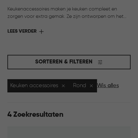
Keukenaccessoires maken je keuken compleet en
zorgen voor extra gemak. Ze zijn ontworpen om het
werken in de keuken eenvoudiger te maken, van
ondersteuning bij het bereiden van gerechten tot
LEES VERDER
koken en bewaren. Alles wat je nodig hebt om jouw
keuken compleet te maken.
SORTEREN & FILTEREN
Keuken accessoires
Rond
Wis alles
4 Zoekresultaten