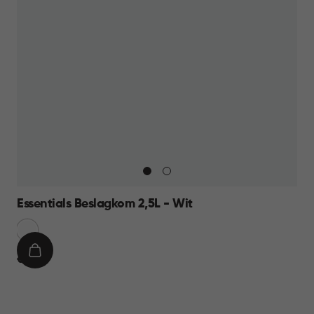
Essentials Beslagkom 2,5L - Wit
Sneeuw
Wit
IN
€
€ 6,95
WINKELMAND
6,95