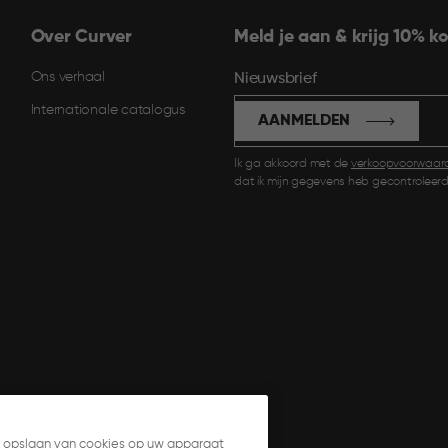
Over Curver
Meld je aan & krijg 10% ko
Ons verhaal
Nieuwsbrief
Internationale catalogus
AANMELDEN
Ik ga akkoord met de
verkoopvoorwaar
dat ik mijn gegevens heb gecontroleerd
et opslaan van cookies op uw apparaat