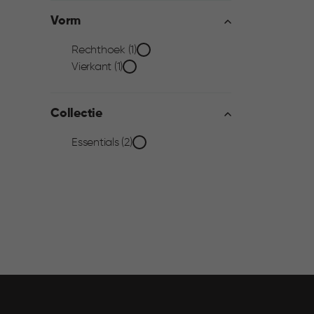
filter
Vorm
Vorm
Rechthoek (1)
Vierkant (1)
filter
Collectie
Collectie
Essentials (2)
filter