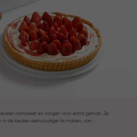
keuken compleet en zorgen voor extra gemak. Ze
n in de keuken eenvoudiger te maken, van
n van gerechten tot koken en bewaren. Alles wat je
compleet te maken.