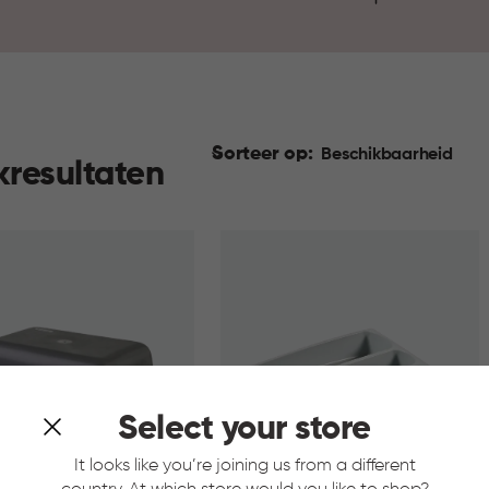
Sorteer op:
Beschikbaarheid
kresultaten
Select your store
It looks like you’re joining us from a different