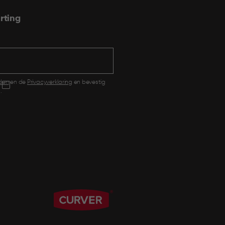
rting
den
en de
Privacyverklaring
en bevestig
.