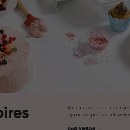
ires
Keukenaccessoires maken je 
zijn ontworpen om het werke
ondersteuning bij het bereide
nodig hebt om jouw keuken 
LEES VERDER