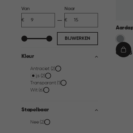
Prijs
Van
Naar
Minimum
Maximum
filter
bedrag
bedrag
Aardapp
Grijs
BIJWERKEN
€
IN
€ 14,95
Kleur
14,95
WIN
Kleur
Antraciet (2)
Grijs (2)
filter
Transparant (1)
Wit (6)
Stapelbaar
Stapelbaar
Nee (2)