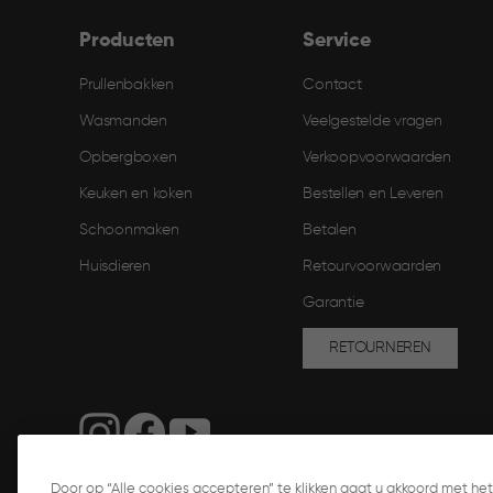
Producten
Service
Prullenbakken
Contact
Wasmanden
Veelgestelde vragen
Opbergboxen
Verkoopvoorwaarden
Keuken en koken
Bestellen en Leveren​
Schoonmaken
Betalen
Huisdieren
Retourvoorwaarden
Garantie
RETOURNEREN
Door op “Alle cookies accepteren” te klikken gaat u akkoord met h