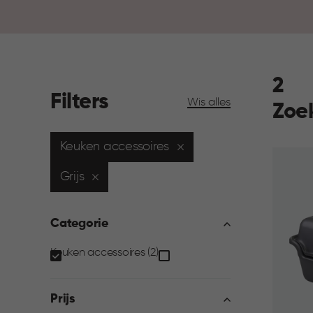
2
Filters
Wis alles
Zoe
Keuken accessoires
Grijs
Categorie
Categorie
Keuken accessoires (2)
filter
Prijs