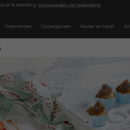
op je 1e bestelling.
Voorwaarden van toepassing
Wasmanden
Opbergboxen
Keuken en koken
Sc
s