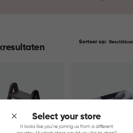
Sorteer op:
Beschikbaa
kresultaten
Select your store
It looks like you’re joining us from a different