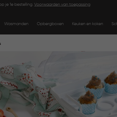
op je 1e bestelling.
Voorwaarden van toepassing
Wasmanden
Opbergboxen
Keuken en koken
Sc
s