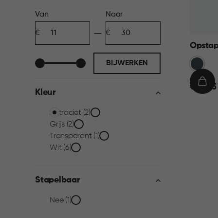
Prijs
Van
Naar
Minimum
Maximum
filter
bedrag
bedrag
Opstap
Anthrac
BIJWERKEN
€
IN
€ 29,95
Kleur
29,95
WIN
Kleur
Antraciet (2)
Grijs (2)
filter
Transparant (1)
Wit (6)
Stapelbaar
Stapelbaar
Nee (1)