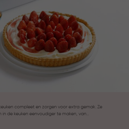
keuken compleet en zorgen voor extra gemak. Ze
n in de keuken eenvoudiger te maken, van
n van gerechten tot koken en bewaren. Alles wat je
compleet te maken.