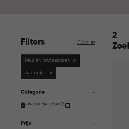
2
Filters
Wis alles
Zoe
Keuken accessoires
Antraciet
Categorie
Categorie
Keuken accessoires (2)
filter
Prijs