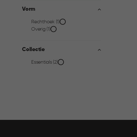
filter
Vorm
Vorm
Rechthoek (1)
Overig (1)
filter
Collectie
Collectie
Essentials (2)
filter