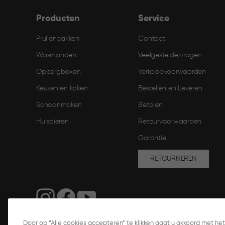
Producten
Service
Prullenbakken
Contact
Wasmanden
Veelgestelde vragen
Opbergboxen
Verkoopvoorwaarden
Keuken en koken
Bestellen en Leveren​
Schoonmaken
Betalen
Huisdieren
Retourvoorwaarden
Garantie
RETOURNEREN
Door op “Alle cookies accepteren” te klikken gaat u akkoord met h