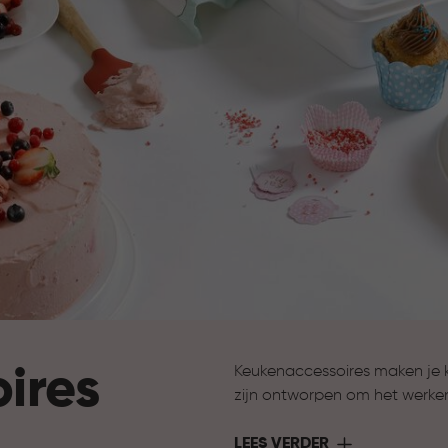
ires
Keukenaccessoires maken je 
zijn ontworpen om het werke
ondersteuning bij het bereide
nodig hebt om jouw keuken 
LEES VERDER