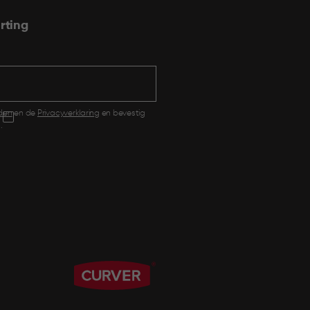
rting
den
en de
Privacyverklaring
en bevestig
.