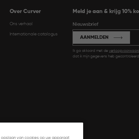
Over Curver
Meld je aan & krijg 10% ko
Ons verhaal
Nieuwsbrief
Internationale catalogus
AANMELDEN
Ik ga akkoord met de
verkoopvoorwaar
dat ik mijn gegevens heb gecontroleerd
et opslaan van cookies op uw apparaat