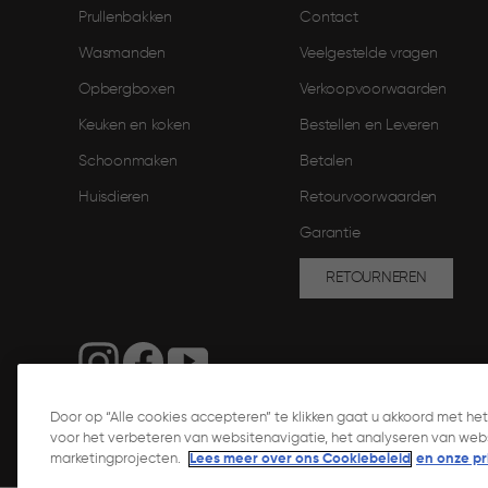
Prullenbakken
Contact
Wasmanden
Veelgestelde vragen
Opbergboxen
Verkoopvoorwaarden
Keuken en koken
Bestellen en Leveren​
Schoonmaken
Betalen
Huisdieren
Retourvoorwaarden
Garantie
RETOURNEREN
Door op “Alle cookies accepteren” te klikken gaat u akkoord met h
voor het verbeteren van websitenavigatie, het analyseren van webs
marketingprojecten.
Lees meer over ons Cookiebeleid
en onze pri