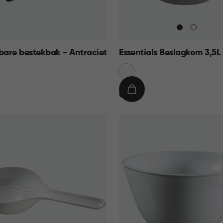
bare bestekbak - Antraciet
Essentials Beslagkom 3,5L
Sneeuw
Wit
€
IN
€ 8,95
8,95
KELMAND
WINKELMAND