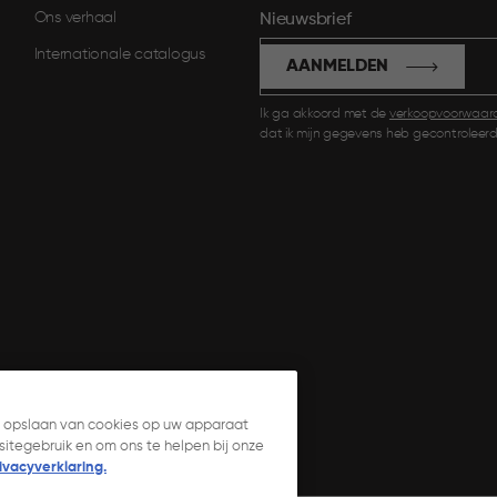
Ons verhaal
Nieuwsbrief
Internationale catalogus
AANMELDEN
Ik ga akkoord met de
verkoopvoorwaar
dat ik mijn gegevens heb gecontroleerd
et opslaan van cookies op uw apparaat
itegebruik en om ons te helpen bij onze
vacyverklaring.​