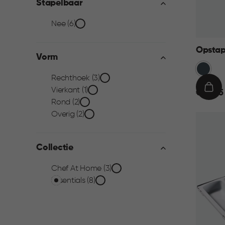
Stapelbaar
Stapelbaar
Nee (6)
filter
Opstap
Vorm
Anthrac
Vorm
Rechthoek (3)
Vierkant (1)
€
IN
€ 29,95
filter
Rond (2)
29,95
WIN
Overig (2)
Collectie
Collectie
Chef At Home (3)
Essentials (8)
filter