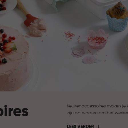
ires
Keukenaccessoires maken je 
zijn ontworpen om het werke
ondersteuning bij het bereide
nodig hebt om jouw keuken 
LEES VERDER