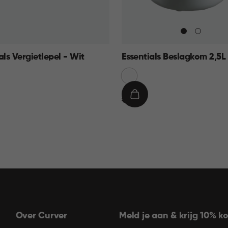
als Vergietlepel - Wit
Essentials Beslagkom 2,5L
Sneeuw
Wit
€
IN
€ 6,95
6,95
KELMAND
WINKELMAND
Over Curver
Meld je aan & krijg 10% ko