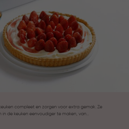
keuken compleet en zorgen voor extra gemak. Ze
n in de keuken eenvoudiger te maken, van
n van gerechten tot koken en bewaren. Alles wat je
compleet te maken.