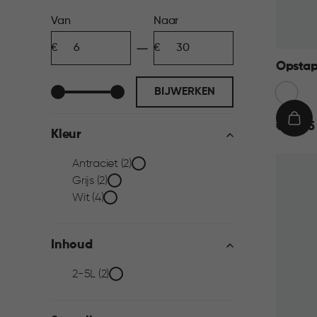
Prijs
Van
Naar
Minimum
Maximum
filter
bedrag
bedrag
Opstap
Wit
BIJWERKEN
€
IN
€ 14,95
Kleur
14,95
WIN
Kleur
Antraciet (2)
Grijs (2)
filter
Wit (4)
Inhoud
Inhoud
2-5L (2)
filter