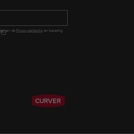
den
en de
Privacyverklaring
en bevestig
.