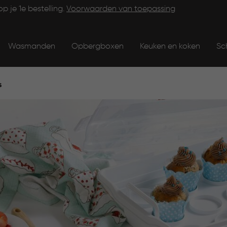
op je 1e bestelling.
Voorwaarden van toepassing
Wasmanden
Opbergboxen
Keuken en koken
Sc
s