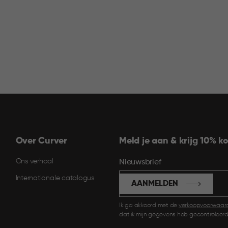
Over Curver
Meld je aan & krijg 10% ko
Ons verhaal
Nieuwsbrief
Internationale catalogus
AANMELDEN
Ik ga akkoord met de
verkoopvoorwaar
dat ik mijn gegevens heb gecontroleerd