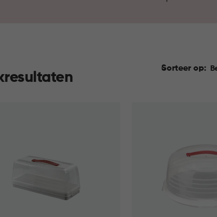
Sorteer op:
B
kresultaten