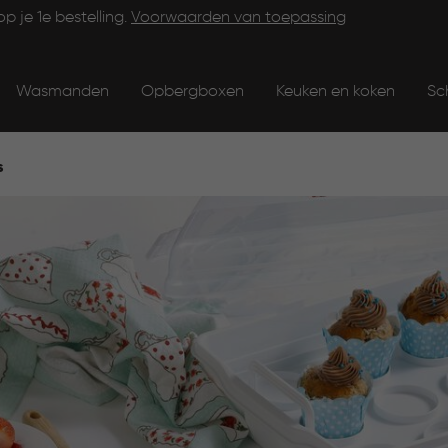
op je 1e bestelling.
Voorwaarden van toepassing
Wasmanden
Opbergboxen
Keuken en koken
Sc
s