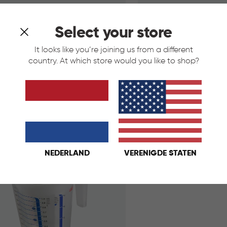
Select your store
t Home Cake Bewaardoos 7L -
Chef at Home Taartdoo
It looks like you’re joining us from a different
country. At which store would you like to shop?
Sneeuw
Wit
€
€ 12,95
12,95
IN
KELMAND
WINKELMAND
NEDERLAND
VERENIGDE STATEN