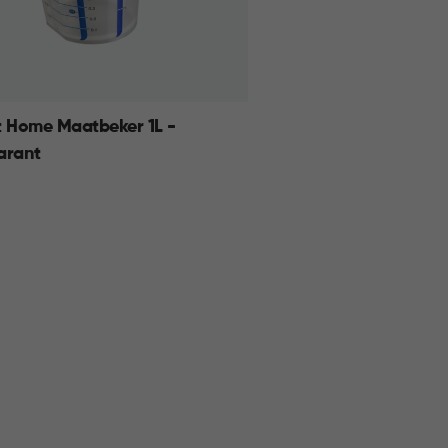
t Home Maatbeker 1L -
arant
rant
KELMAND