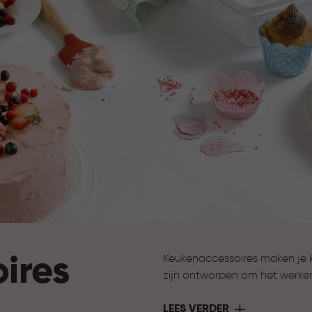
ires
Keukenaccessoires maken je 
zijn ontworpen om het werke
ondersteuning bij het bereide
nodig hebt om jouw keuken 
LEES VERDER