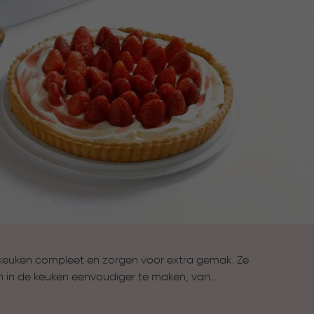
keuken compleet en zorgen voor extra gemak. Ze
n in de keuken eenvoudiger te maken, van
n van gerechten tot koken en bewaren. Alles wat je
compleet te maken.