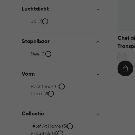
Luchtdicht
Luchtdicht
Ja (2)
filter
Chef a
Stapelbaar
Transp
Stapelbaar
Nee (3)
Transpa
filter
€
IN
€ 9,95
Vorm
9,95
WIN
Vorm
Rechthoek (1)
Rond (2)
filter
Collectie
Collectie
Chef At Home (3)
Essentials (8)