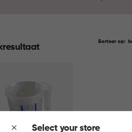
Sorteer op:
B
kresultaat
Select your store