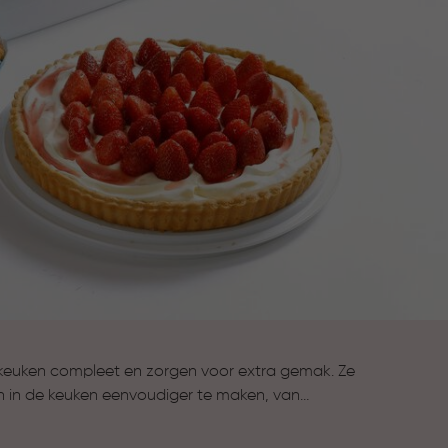
keuken compleet en zorgen voor extra gemak. Ze
n in de keuken eenvoudiger te maken, van
n van gerechten tot koken en bewaren. Alles wat je
compleet te maken.