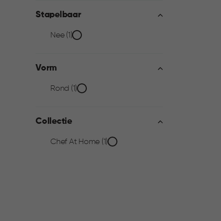
Stapelbaar
Stapelbaar
Nee (1)
filter
Vorm
Vorm
Rond (1)
filter
Collectie
Collectie
Chef At Home (1)
filter