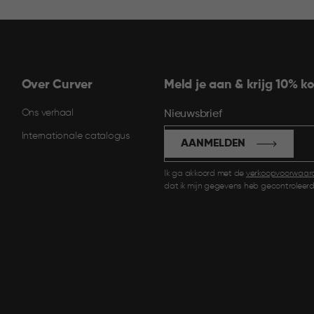
Over Curver
Meld je aan & krijg 10% ko
Ons verhaal
Nieuwsbrief
Internationale catalogus
AANMELDEN
Ik ga akkoord met de
verkoopvoorwaar
dat ik mijn gegevens heb gecontroleerd