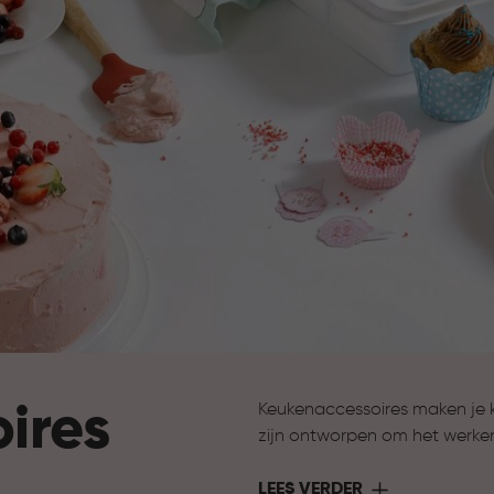
ires
Keukenaccessoires maken je 
zijn ontworpen om het werke
ondersteuning bij het bereide
nodig hebt om jouw keuken 
LEES VERDER