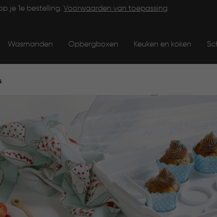
op je 1e bestelling.
Voorwaarden van toepassing
Wasmanden
Opbergboxen
Keuken en koken
Sc
s