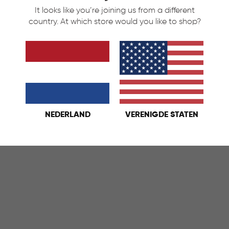
It looks like you’re joining us from a different
country. At which store would you like to shop?
t Home Maatbeker 1L -
arant
rant
NEDERLAND
VERENIGDE STATEN
KELMAND