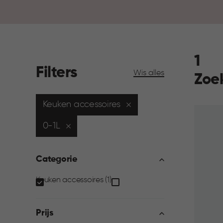
1
Filters
Wis alles
Zoe
Keuken accessoires
0-1L
Categorie
Categorie
Keuken accessoires (1)
filter
Prijs