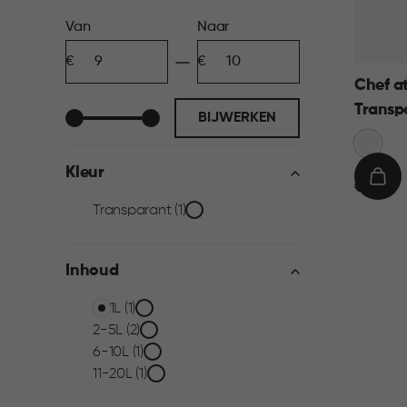
Prijs
Van
Naar
Minimum
Maximum
filter
bedrag
bedrag
Chef a
Transp
BIJWERKEN
Transpa
Kleur
€
IN
€ 9,95
9,95
WIN
Kleur
Transparant (1)
filter
Inhoud
Inhoud
0-1L (1)
2-5L (2)
filter
6-10L (1)
11-20L (1)