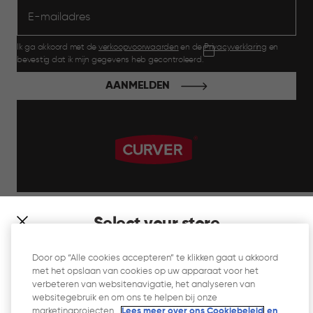
Ik ga akkoord met de
verkoopvoorwaarden
en de
Privacyverklaring
en
bevestig dat ik mijn gegevens heb gecontroleerd.
AANMELDEN
label.payment
Select your store
It looks like you’re joining us from a different country. At
Door op “Alle cookies accepteren” te klikken gaat u akkoord
which store would you like to shop?
met het opslaan van cookies op uw apparaat voor het
Website Gebruiksvoorwaarden
verbeteren van websitenavigatie, het analyseren van
websitegebruik en om ons te helpen bij onze
Privacyverklaring
marketingprojecten.
Lees meer over ons Cookiebeleid
en