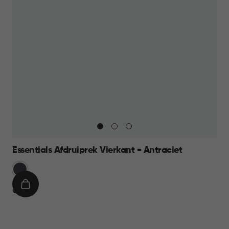
Essentials Afdruiprek Vierkant - Antraciet
Grijs
IN
€
€ 9,95
WINKELMAND
9,95