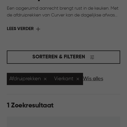
Een opgeruimd aanrecht brengt rust in de keuken. Met
de afdruiprekken van Curver kan de dagelijkse afwas
netjes uitdruppen, zonder dat het rommelig wordt.
Servies, glazen en bestek krijgen een vaste plek, zodat
LEES VERDER
je keuken overzichtelijk blijft. Prettig, praktisch en fijn in
gebruik, elke dag weer.
SORTEREN & FILTEREN
Afdruiprekken
Vierkant
Wis alles
1 Zoekresultaat