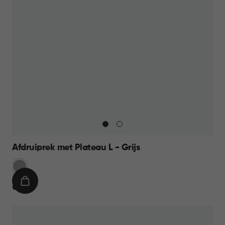
Afdruiprek met Plateau L - Grijs
Licht
Grijs
IN
€
€ 17,95
WINKELMAND
17,95