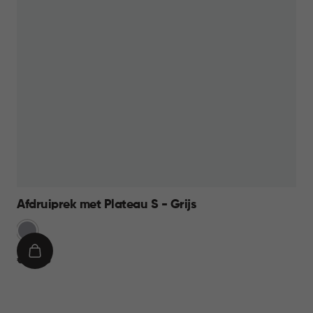
Afdruiprek met Plateau S - Grijs
Licht
Grijs
IN
€
€ 13,95
WINKELMAND
13,95