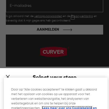
Ik ga akkoord met de
verkoopvoorwaarden
en de
Privacyverklaring
en
bevestig dat ik mijn gegevens heb gecontroleerd.
AANMELDEN
label.payment
Select your store
It looks like you’re joining us from a different country. At
Door op “Alle cookies accepteren” te klikken gaat u akkoord
which store would you like to shop?
met het opslaan van cookies op uw apparaat voor het
Website Gebruiksvoorwaarden
verbeteren van websitenavigatie, het analyseren van
websitegebruik en om ons te helpen bij onze
Privacyverklaring
marketingprojecten.
Lees meer over ons Cookiebeleid
en