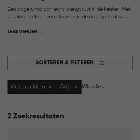
Een opgeruimd aanrecht brengt rust in de keuken. Met
de afdruiprekken van Curver kan de dagelijkse afwas
netjes uitdruppen, zonder dat het rommelig wordt.
Servies, glazen en bestek krijgen een vaste plek, zodat
LEES VERDER
je keuken overzichtelijk blijft. Prettig, praktisch en fijn in
gebruik, elke dag weer.
SORTEREN & FILTEREN
Afdruiprekken
Grijs
Wis alles
2 Zoekresultaten