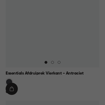
Essentials Afdruiprek Vierkant - Antraciet
Grijs
IN
€
€ 9,95
WINKELMAND
9,95