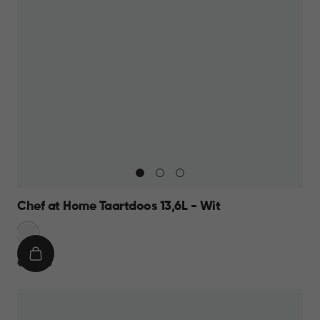
Chef at Home Taartdoos 13,6L - Wit
Sneeuw
Wit
IN
€
€ 12,95
WINKELMAND
12,95