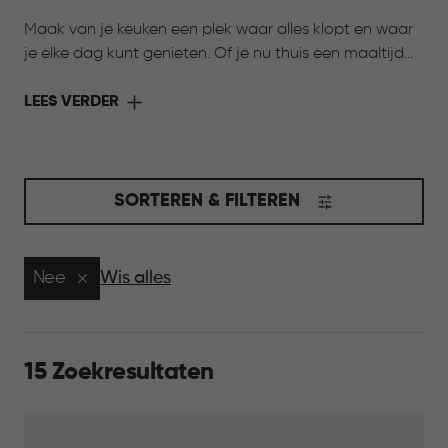
Maak van je keuken een plek waar alles klopt en waar
je elke dag kunt genieten. Of je nu thuis een maaltijd
bereidt of onderweg wilt genieten van iets lekkers,
Curver heeft de oplossing. Met de collectie Keuken &
LEES VERDER
Koken komen stijl en functionaliteit samen. Slimme
bewaarbakjes houden ingrediënten langer vers,
praktische voorraadbussen zorgen voor overzicht in je
kasten en handige meeneemoplossingen maken het
SORTEREN & FILTEREN
eenvoudig om je favoriete gerechten overal mee
naartoe te nemen. Ontdek de collectie en maak jouw
keuken compleet.
Nee
Wis alles
15 Zoekresultaten