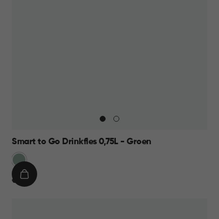
Smart to Go Drinkfles 0,75L - Groen
Groen
IN
€
€ 9,95
WINKELMAND
9,95