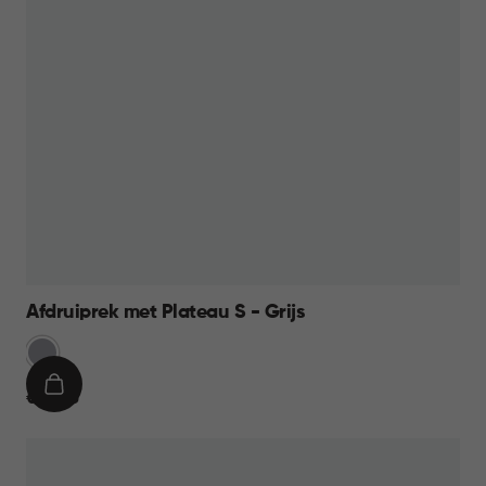
Afdruiprek met Plateau S - Grijs
Licht
Grijs
IN
€
€ 13,95
WINKELMAND
13,95