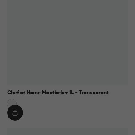
Chef at Home Maatbeker 1L - Transparant
Transparant
IN
€
€ 9,95
WINKELMAND
9,95