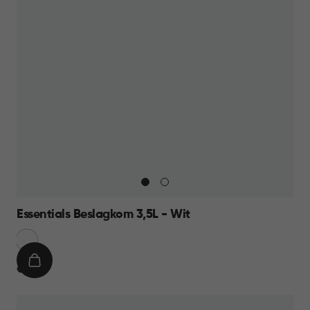
Essentials Beslagkom 3,5L - Wit
Sneeuw
Wit
IN
€
€ 8,95
WINKELMAND
8,95