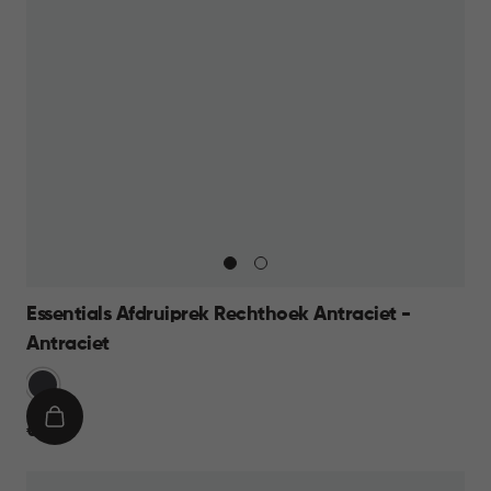
Essentials Afdruiprek Rechthoek Antraciet -
Antraciet
Grijs
IN
€
€ 9,95
WINKELMAND
9,95