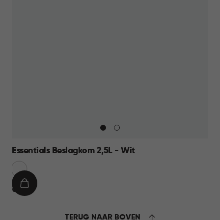
Essentials Beslagkom 2,5L - Wit
Sneeuw
Wit
IN
€
€ 6,95
WINKELMAND
6,95
TERUG NAAR BOVEN