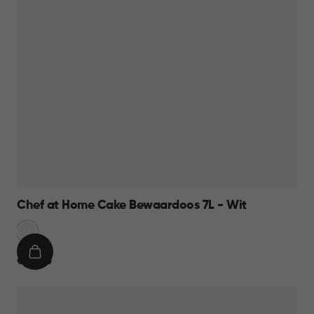
Chef at Home Cake Bewaardoos 7L - Wit
Sneeuw
Wit
IN
€
€ 10,95
WINKELMAND
10,95