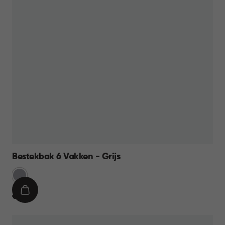
Bestekbak 6 Vakken - Grijs
Licht
Grijs
IN
€
€ 9,95
WINKELMAND
9,95