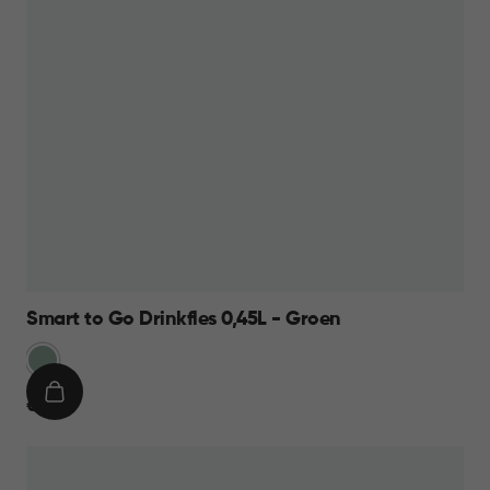
Smart to Go Drinkfles 0,45L - Groen
Groen
IN
€
€ 8,95
WINKELMAND
8,95