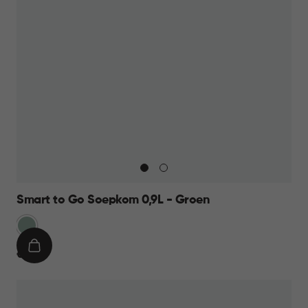
Smart to Go Soepkom 0,9L - Groen
Groen
IN
€
€ 7,95
WINKELMAND
7,95