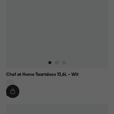
Chef at Home Taartdoos 13,6L - Wit
Sneeuw
Wit
IN
€
€ 12,95
WINKELMAND
12,95