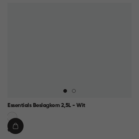
Essentials Beslagkom 2,5L - Wit
Sneeuw
Wit
IN
€
€ 6,95
WINKELMAND
6,95