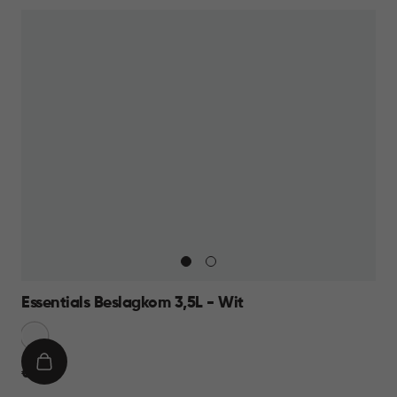
Essentials Beslagkom 3,5L - Wit
Sneeuw
Wit
IN
€
€ 8,95
WINKELMAND
8,95