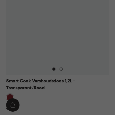
Smart Cook Vershoudsdoos 1,2L -
Transparant/Rood
Rood
IN
€
€ 14,95
WINKELMAND
14,95