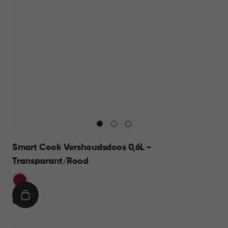
Smart Cook Vershoudsdoos 0,6L -
Transparant/Rood
Rood
IN
€
€ 9,95
WINKELMAND
9,95