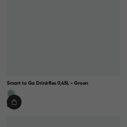
Smart to Go Drinkfles 0,45L - Groen
Groen
IN
€
€ 8,95
WINKELMAND
8,95