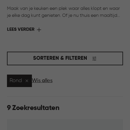
Maak van je keuken een plek waar alles klopt en waar
je elke dag kunt genieten. Of je nu thuis een maaltijd
bereidt of onderweg wilt genieten van iets lekkers,
Curver heeft de oplossing. Met de collectie Keuken &
LEES VERDER
Koken komen stijl en functionaliteit samen. Slimme
bewaarbakjes houden ingrediënten langer vers,
praktische voorraadbussen zorgen voor overzicht in je
kasten en handige meeneemoplossingen maken het
SORTEREN & FILTEREN
eenvoudig om je favoriete gerechten overal mee
naartoe te nemen. Ontdek de collectie en maak jouw
keuken compleet.
Rond
Wis alles
9 Zoekresultaten