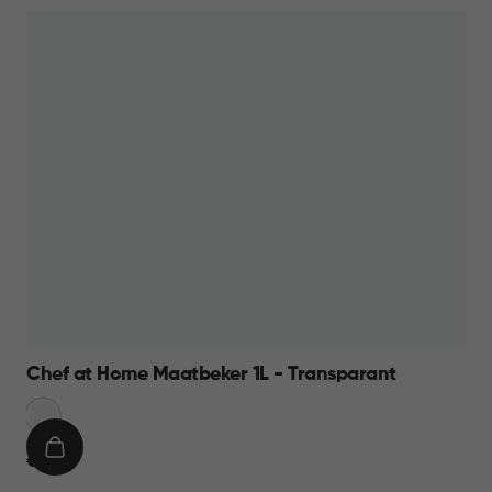
Chef at Home Maatbeker 1L - Transparant
Transparant
IN
€
€ 9,95
WINKELMAND
9,95