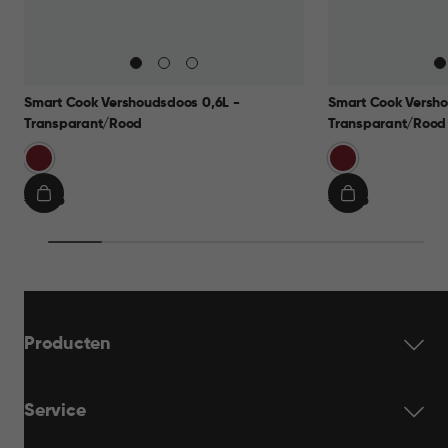
Smart Cook Vershoudsdoos 0,6L -
Smart Cook Versho
Transparant/Rood
Transparant/Rood
Rood
Rood
€
€
€ 9,95
€ 9,95
IN
IN
9,95
9,95
WINKELMAND
WINKELMAN
Producten
Service