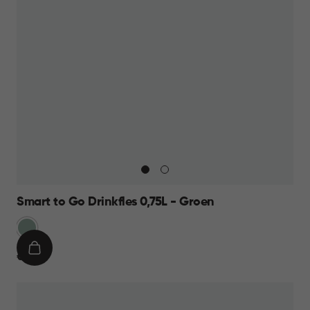
Smart to Go Drinkfles 0,75L - Groen
Groen
IN
€
€ 9,95
WINKELMAND
9,95