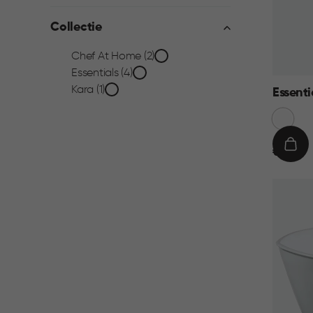
Collectie
Collectie
Chef At Home (2)
Essentials (4)
filter
Kara (1)
Essenti
Sneeuw
Wit
€
IN
€ 8,95
8,95
WIN