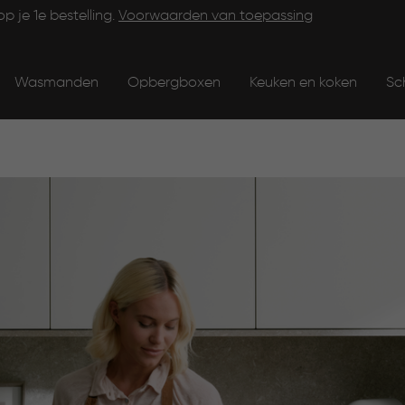
op je 1e bestelling.
Voorwaarden van toepassing
Wasmanden
Opbergboxen
Keuken en koken
Sc