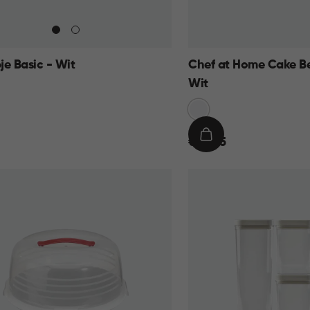
je Basic - Wit
Chef at Home Cake B
Wit
Sneeuw
Wit
€
IN
€ 10,95
10,95
KELMAND
WINKELMAND