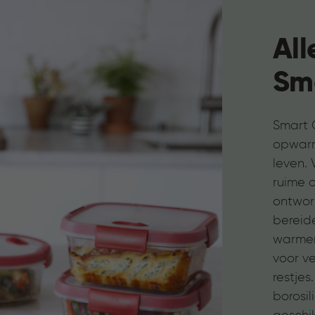
All
Sm
Smart 
opwarm
leven.
ruime 
ontwor
bereid
warmen
voor v
restje
borosil