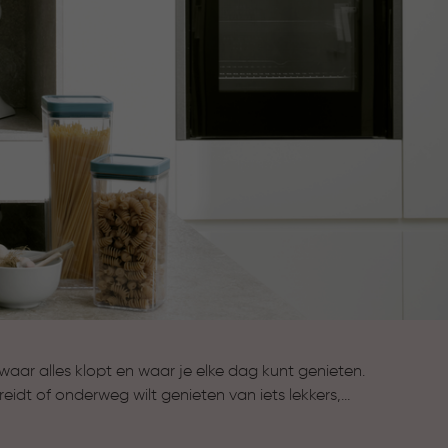
aar alles klopt en waar je elke dag kunt genieten.
reidt of onderweg wilt genieten van iets lekkers,
t de collectie Keuken & Koken komen stijl en
e bewaarbakjes houden ingrediënten langer vers,