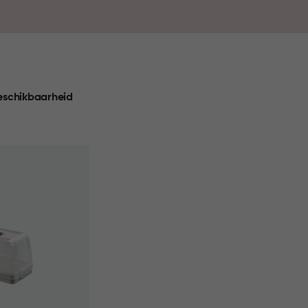
rgen voor overzicht in je kasten en handige
et eenvoudig om je favoriete gerechten overal
k de collectie en maak jouw keuken compleet.
eschikbaarheid