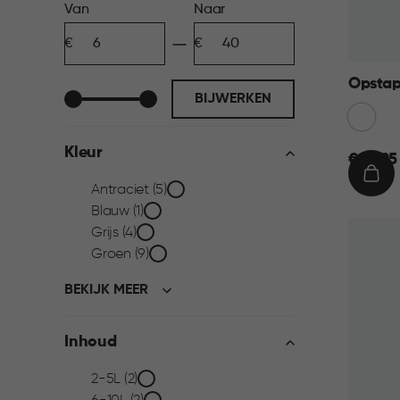
Prijs
Van
Naar
Minimum
Maximum
filter
bedrag
bedrag
Opstap
BIJWERKEN
Wit
Kleur
€
€ 14,95
14,95
IN
Kleur
Antraciet (5)
WIN
Blauw (1)
filter
Grijs (4)
Groen (9)
BEKIJK MEER
Inhoud
Inhoud
2-5L (2)