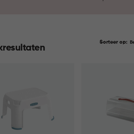
praktische voorraadbussen zo
meeneemoplossingen maken h
mee naartoe te nemen. Ontde
Sorteer op:
B
kresultaten