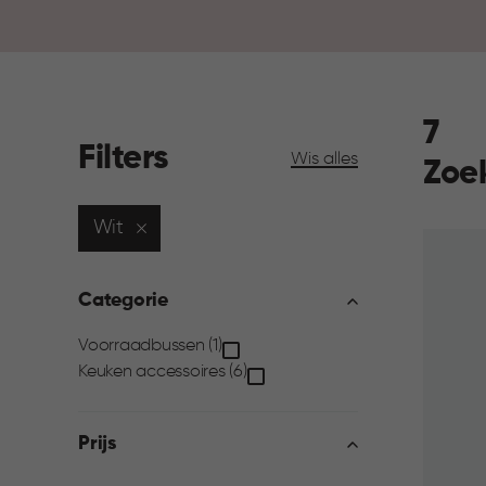
7
Filters
Wis alles
Zoe
Wit
Categorie
Categorie
Voorraadbussen (1)
Keuken accessoires (6)
filter
Prijs