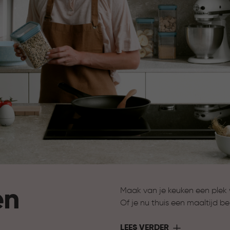
en
Maak van je keuken een plek w
Of je nu thuis een maaltijd be
Curver heeft de oplossing. Me
functionaliteit samen. Slimm
LEES VERDER