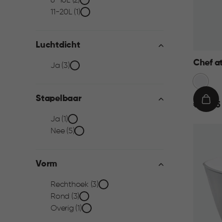
6-10L (2)
filter
11-20L (1)
Luchtdicht
Chef a
Luchtdicht
Ja (3)
Sneeuw
filter
Wit
Stapelbaar
€
IN
€ 12,95
12,95
WIN
Stapelbaar
Ja (1)
Nee (5)
filter
Vorm
Vorm
Rechthoek (3)
Rond (3)
filter
Overig (1)