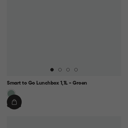
Smart to Go Lunchbox 1,1L - Groen
Groen
IN
€
€ 10,95
WINKELMAND
10,95