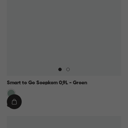
Smart to Go Soepkom 0,9L - Groen
Groen
IN
€
€ 7,95
WINKELMAND
7,95