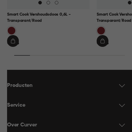
Smart Cook Vershoudsdoos 0,6L -
Smart Cook Versho
Transparant/Rood
Transparant/Rood
Rood
Rood
€
€
€ 9,95
€ 9,95
IN
IN
9,95
9,95
WINKELMAND
WINKELMAN
Producten
Service
Over Curver