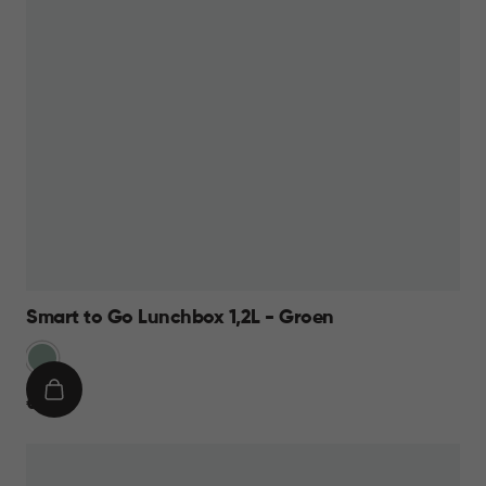
Smart to Go Lunchbox 1,2L - Groen
Groen
IN
€
€ 11,95
WINKELMAND
11,95