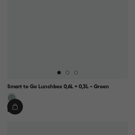
Smart to Go Lunchbox 0,6L + 0,3L - Groen
Groen
IN
€
€ 9,95
WINKELMAND
9,95