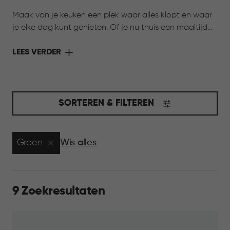
Maak van je keuken een plek waar alles klopt en waar
je elke dag kunt genieten. Of je nu thuis een maaltijd
bereidt of onderweg wilt genieten van iets lekkers,
Curver heeft de oplossing. Met de collectie Keuken &
LEES VERDER
Koken komen stijl en functionaliteit samen. Slimme
bewaarbakjes houden ingrediënten langer vers,
praktische voorraadbussen zorgen voor overzicht in je
kasten en handige meeneemoplossingen maken het
SORTEREN & FILTEREN
eenvoudig om je favoriete gerechten overal mee
naartoe te nemen. Ontdek de collectie en maak jouw
keuken compleet.
Groen
Wis alles
9 Zoekresultaten