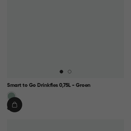
Smart to Go Drinkfles 0,75L - Groen
Groen
IN
€
€ 9,95
WINKELMAND
9,95