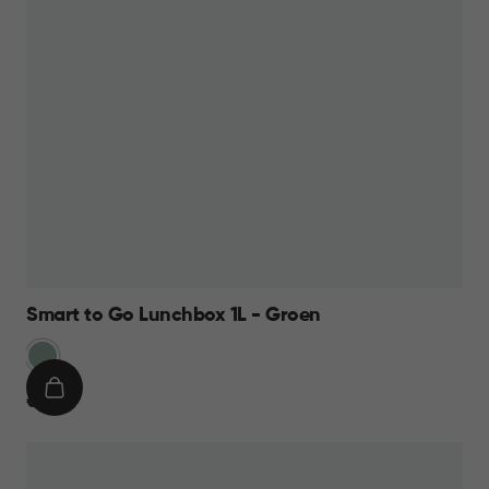
Smart to Go Lunchbox 1L - Groen
Groen
IN
€
€ 9,95
WINKELMAND
9,95