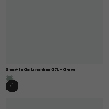
Smart to Go Lunchbox 0,7L - Groen
Groen
IN
€
€ 7,95
WINKELMAND
7,95