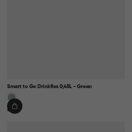
Smart to Go Drinkfles 0,45L - Groen
Groen
IN
€
€ 8,95
WINKELMAND
8,95