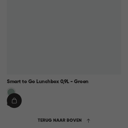
Smart to Go Lunchbox 0,9L - Groen
Groen
IN
€
€ 8,95
WINKELMAND
8,95
TERUG NAAR BOVEN