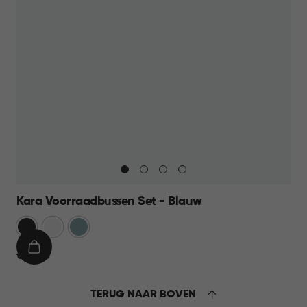
Kara Voorraadbussen Set - Blauw
Antraciet
Wit
Blauw
IN
€
€ 39,95
WINKELMAND
39,95
TERUG NAAR BOVEN