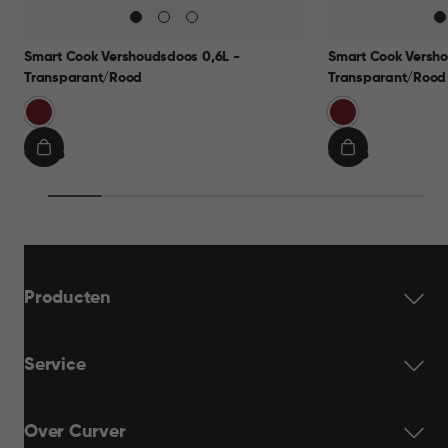
Smart Cook Vershoudsdoos 0,6L -
Smart Cook Versho
Transparant/Rood
Transparant/Rood
Rood
Rood
€
€
€ 9,95
€ 9,95
IN
IN
9,95
9,95
WINKELMAND
WINKELMAN
Producten
Service
Over Curver