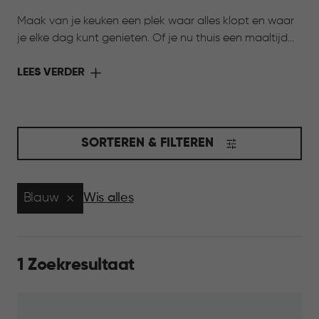
Maak van je keuken een plek waar alles klopt en waar
je elke dag kunt genieten. Of je nu thuis een maaltijd
bereidt of onderweg wilt genieten van iets lekkers,
Curver heeft de oplossing. Met de collectie Keuken &
LEES VERDER
Koken komen stijl en functionaliteit samen. Slimme
bewaarbakjes houden ingrediënten langer vers,
praktische voorraadbussen zorgen voor overzicht in je
kasten en handige meeneemoplossingen maken het
SORTEREN & FILTEREN
eenvoudig om je favoriete gerechten overal mee
naartoe te nemen. Ontdek de collectie en maak jouw
keuken compleet.
Blauw
Wis alles
1 Zoekresultaat