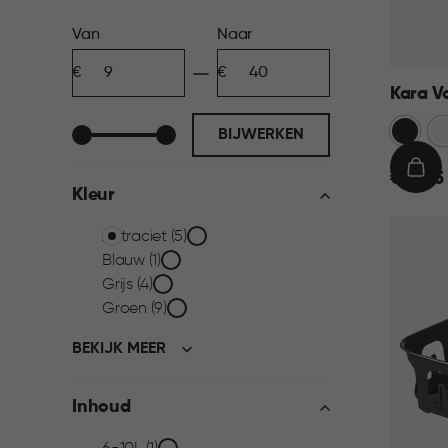
Prijs
Van
Naar
Minimum
Maximum
filter
bedrag
bedrag
Kara V
Antraci
Wi
BIJWERKEN
€
IN
€ 39,95
Kleur
39,95
WIN
Kleur
Antraciet (5)
Blauw (1)
filter
Grijs (4)
Groen (9)
BEKIJK MEER
Inhoud