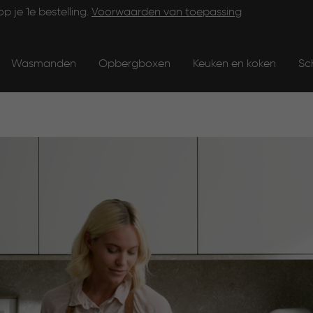
op je 1e bestelling.
Voorwaarden van toepassing
Wasmanden
Opbergboxen
Keuken en koken
Sc