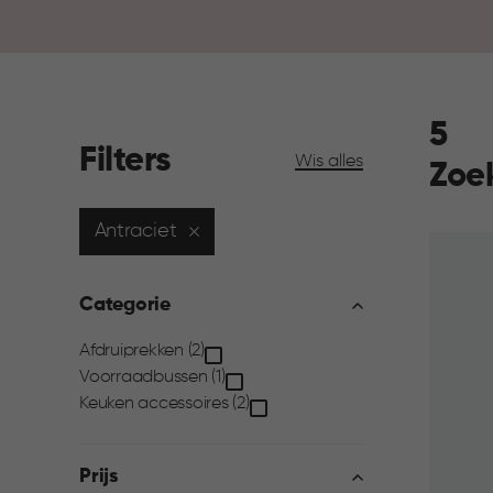
5
Filters
Wis alles
Zoe
Antraciet
Categorie
Categorie
Afdruiprekken (2)
Voorraadbussen (1)
filter
Keuken accessoires (2)
Prijs