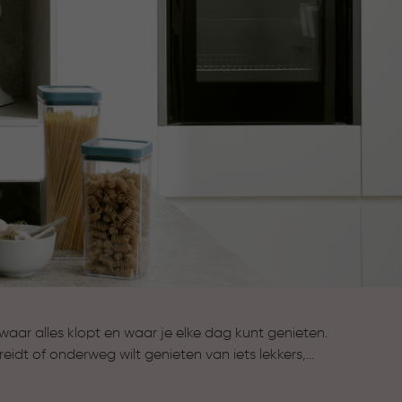
aar alles klopt en waar je elke dag kunt genieten.
reidt of onderweg wilt genieten van iets lekkers,
t de collectie Keuken & Koken komen stijl en
e bewaarbakjes houden ingrediënten langer vers,