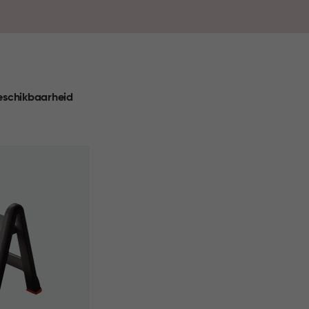
rgen voor overzicht in je kasten en handige
et eenvoudig om je favoriete gerechten overal
k de collectie en maak jouw keuken compleet.
eschikbaarheid