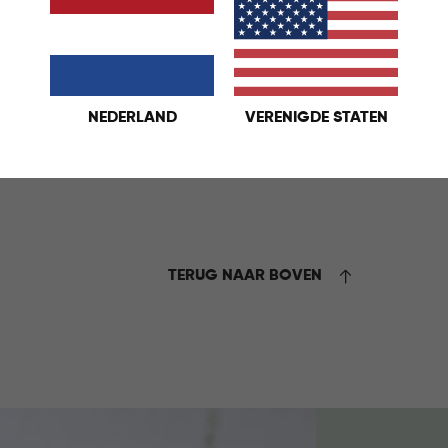
NEDERLAND
VERENIGDE STATEN
bare bestekbak - Antraciet
KELMAND
TERUG NAAR BOVEN