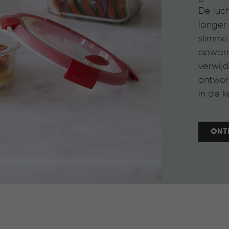
De luch
langer 
slimme
opwarm
verwijd
ontwor
in de k
ONT