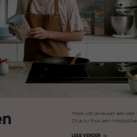
en
Maak van je keuken een plek w
Of je nu thuis een maaltijd be
Curver heeft de oplossing. Me
functionaliteit samen. Slimm
LEES VERDER