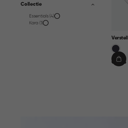
Collectie
Collectie
Essentials (4)
Kara (1)
filter
Verstel
Cool
Grijs
€
IN
€ 11,95
11,95
WIN