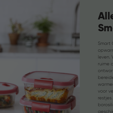
All
Sm
Smart 
opwarm
leven.
ruime 
ontwor
bereid
warmen
voor v
restje
borosil
geschik