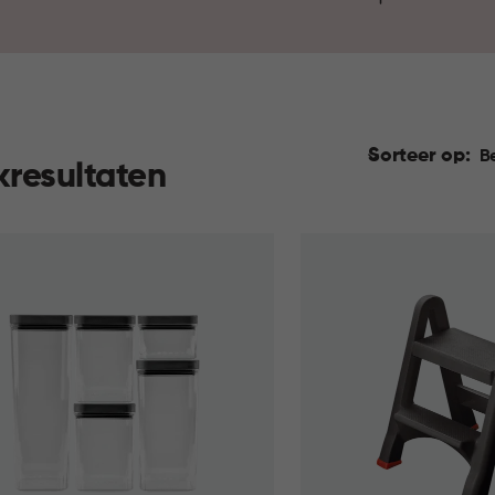
praktische voorraadbussen zo
meeneemoplossingen maken h
mee naartoe te nemen. Ontde
Sorteer op:
B
kresultaten