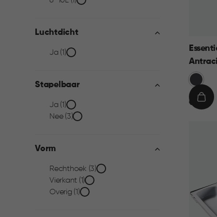
Inhoud
6-10L (1)
filter
Luchtdicht
Essenti
Luchtdicht
Ja (1)
Antrac
filter
Grijs
Stapelbaar
€
IN
€ 9,95
Stapelbaar
Ja (1)
9,95
WIN
Nee (3)
filter
Vorm
Vorm
Rechthoek (3)
Vierkant (1)
filter
Overig (1)