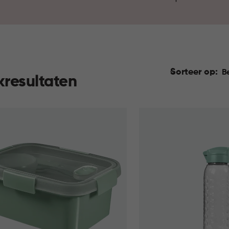
praktische voorraadbussen zo
meeneemoplossingen maken h
mee naartoe te nemen. Ontde
Sorteer op:
B
kresultaten