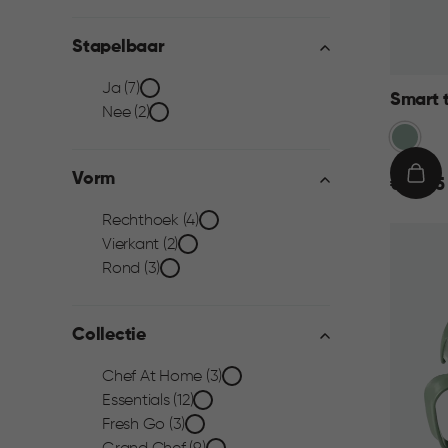
filter
Stapelbaar
Stapelbaar
Ja (7)
Smart 
Nee (2)
filter
Groen
Vorm
€
IN
€ 10,95
10,95
WIN
Vorm
Rechthoek (4)
Vierkant (2)
filter
Rond (3)
Collectie
Collectie
Chef At Home (3)
Essentials (12)
filter
Fresh Go (3)