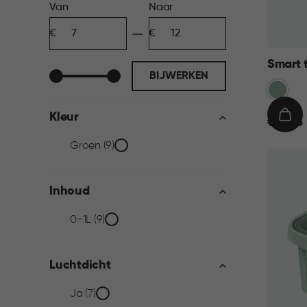
Prijs
Van
Naar
Minimum
Maximum
filter
bedrag
bedrag
Smart 
BIJWERKEN
Groen
Kleur
€
IN
€ 11,95
11,95
WIN
Kleur
Groen (9)
filter
Inhoud
Inhoud
0-1L (9)
filter
Luchtdicht
Luchtdicht
Ja (7)