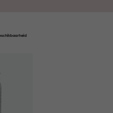
rgen voor overzicht in je kasten en handige
et eenvoudig om je favoriete gerechten overal
k de collectie en maak jouw keuken compleet.
eschikbaarheid