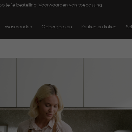
op je 1e bestelling.
Voorwaarden van toepassing
Wasmanden
Opbergboxen
Keuken en koken
Sc