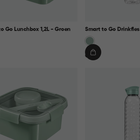
to Go Lunchbox 1,2L - Groen
Smart to Go Drinkfles
Groen
€
IN
€ 8,95
8,95
KELMAND
WINKELMAND