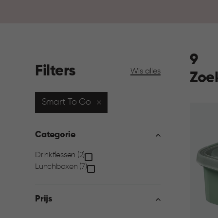
9
Filters
Wis alles
Zoe
Smart To Go
Categorie
Categorie
Drinkflessen (2)
Lunchboxen (7)
filter
Prijs