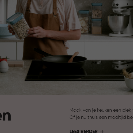
en
Maak van je keuken een plek w
Of je nu thuis een maaltijd be
Curver heeft de oplossing. Me
functionaliteit samen. Slimm
LEES VERDER