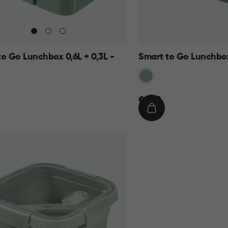
to Go Lunchbox 0,6L + 0,3L -
Smart to Go Lunchbox
Groen
€
€ 7,95
7,95
IN
KELMAND
WINKELMAND