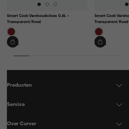
Smart Cook Vershoudsdoos 0,6L -
Smart Cook Versho
Transparant/Rood
Transparant/Rood
Rood
Rood
€
€
€ 9,95
€ 9,95
IN
IN
9,95
9,95
WINKELMAND
WINKELMAN
Producten
Service
Over Curver