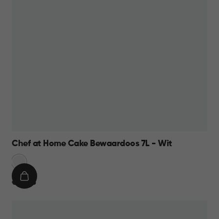
Chef at Home Cake Bewaardoos 7L - Wit
Sneeuw
Wit
IN
€
€ 10,95
WINKELMAND
10,95