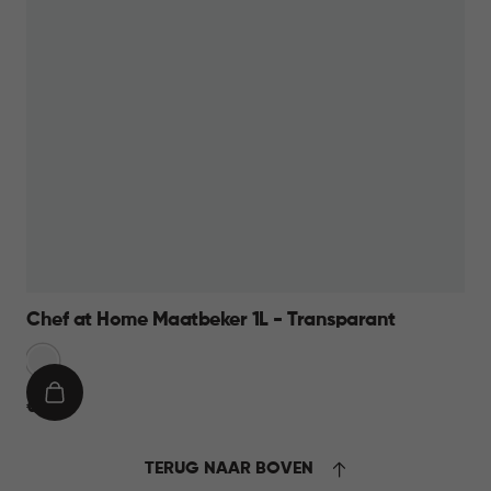
Chef at Home Maatbeker 1L - Transparant
Transparant
IN
€
€ 9,95
WINKELMAND
9,95
TERUG NAAR BOVEN