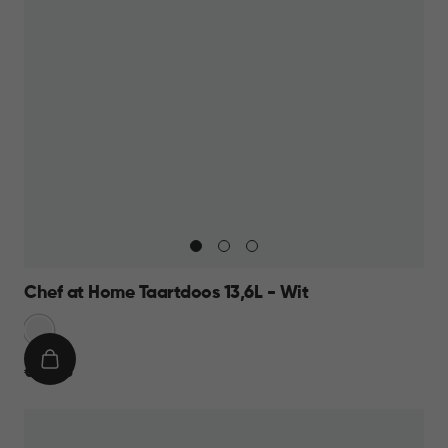
Chef at Home Taartdoos 13,6L - Wit
Sneeuw
Wit
IN
€
€ 12,95
WINKELMAND
12,95