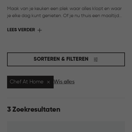
Maak van je keuken een plek waar alles klopt en waar
je elke dag kunt genieten. Of je nu thuis een maaltijd
bereidt of onderweg wilt genieten van iets lekkers,
Curver heeft de oplossing. Met de collectie Keuken &
LEES VERDER
Koken komen stijl en functionaliteit samen. Slimme
bewaarbakjes houden ingrediënten langer vers,
praktische voorraadbussen zorgen voor overzicht in je
kasten en handige meeneemoplossingen maken het
SORTEREN & FILTEREN
eenvoudig om je favoriete gerechten overal mee
naartoe te nemen. Ontdek de collectie en maak jouw
keuken compleet.
Chef At Home
Wis alles
3 Zoekresultaten