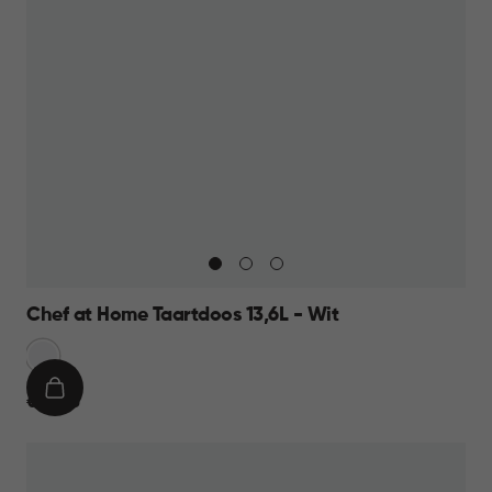
Chef at Home Taartdoos 13,6L - Wit
Sneeuw
Wit
IN
€
€ 12,95
WINKELMAND
12,95