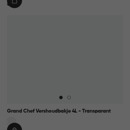
IN
€
€ 9,95
WINKELMAND
9,95
Grand Chef Vershoudbakje 4L - Transparant
Transparant