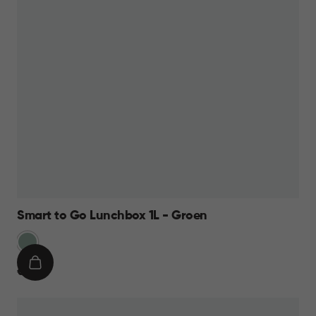
Smart to Go Lunchbox 1L - Groen
Groen
IN
€
€ 9,95
WINKELMAND
9,95