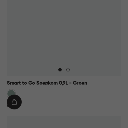
Smart to Go Soepkom 0,9L - Groen
Groen
IN
€
€ 7,95
WINKELMAND
7,95