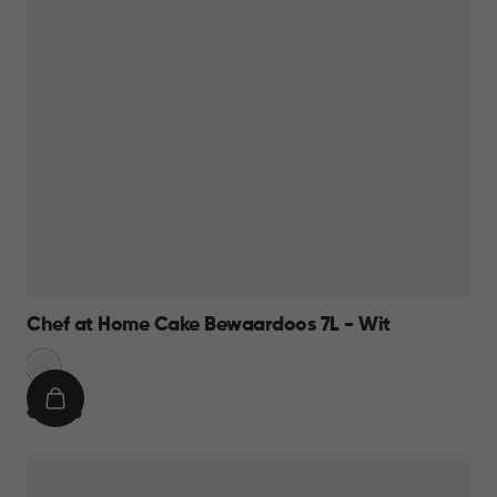
Chef at Home Cake Bewaardoos 7L - Wit
Sneeuw
Wit
IN
€
€ 10,95
WINKELMAND
10,95