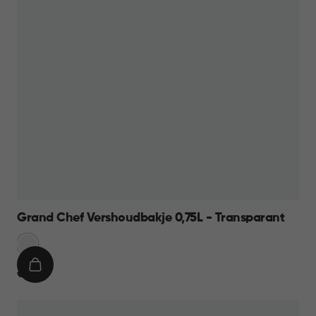
Grand Chef Vershoudbakje 0,75L - Transparant
Transparant
IN
€
€ 7,95
WINKELMAND
7,95