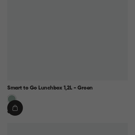
Smart to Go Lunchbox 1,2L - Groen
Groen
IN
€
€ 11,95
WINKELMAND
11,95