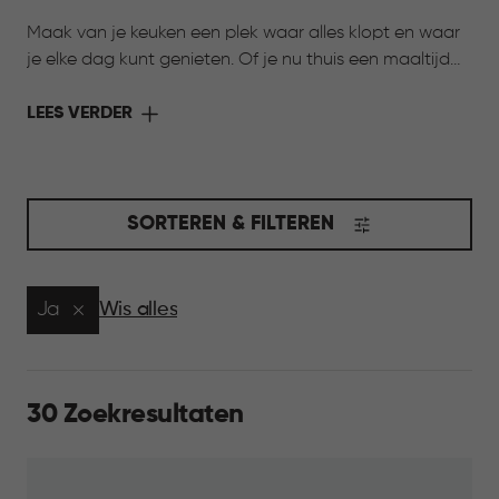
Maak van je keuken een plek waar alles klopt en waar
je elke dag kunt genieten. Of je nu thuis een maaltijd
bereidt of onderweg wilt genieten van iets lekkers,
Curver heeft de oplossing. Met de collectie Keuken &
LEES VERDER
Koken komen stijl en functionaliteit samen. Slimme
bewaarbakjes houden ingrediënten langer vers,
praktische voorraadbussen zorgen voor overzicht in je
kasten en handige meeneemoplossingen maken het
SORTEREN & FILTEREN
eenvoudig om je favoriete gerechten overal mee
naartoe te nemen. Ontdek de collectie en maak jouw
keuken compleet.
Ja
Wis alles
30 Zoekresultaten