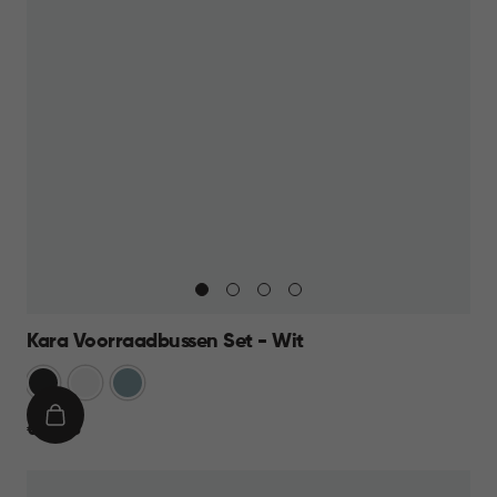
Kara Voorraadbussen Set - Wit
Antraciet
Wit
Blauw
IN
€
€ 39,95
WINKELMAND
39,95