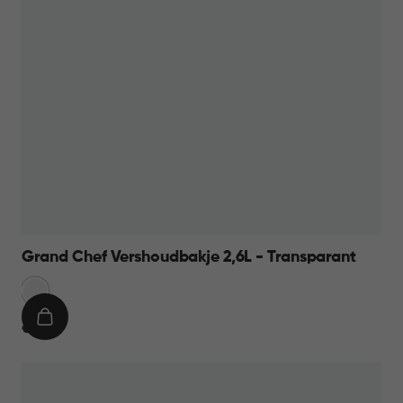
Grand Chef Vershoudbakje 2,6L - Transparant
Transparant
IN
€
€ 11,95
WINKELMAND
11,95