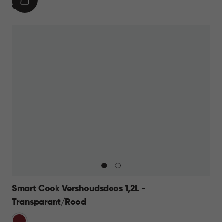
IN
€
€ 9,95
WINKELMAND
9,95
Smart Cook Vershoudsdoos 1,2L -
Transparant/Rood
Rood