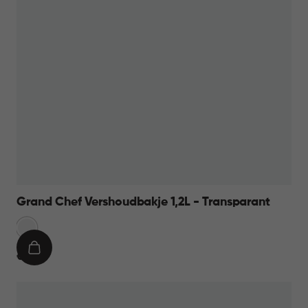
Grand Chef Vershoudbakje 1,2L - Transparant
Transparant
IN
€
€ 9,95
WINKELMAND
9,95