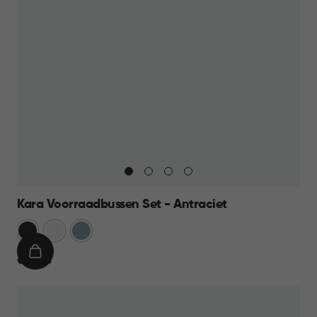
Kara Voorraadbussen Set - Antraciet
Antraciet
Wit
Blauw
IN
€
€ 39,95
WINKELMAND
39,95