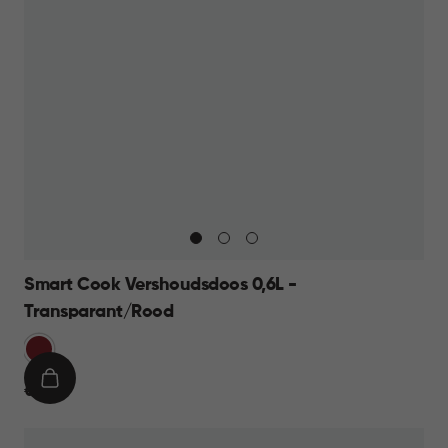
Smart Cook Vershoudsdoos 0,6L -
Transparant/Rood
Rood
IN
€
€ 9,95
WINKELMAND
9,95