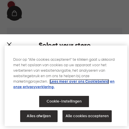
Rood
IN
€
€ 24,95
WINKELMAND
24,95
Select your store
It looks like you’re joining us from a different country. At
Door op “Alle cookies accepteren” te klikken gaat u akkoord
which store would you like to shop?
met het opslaan van cookies op uw apparaat voor het
verbeteren van websitenavigatie, het analyseren van
websitegebruik en om ons te helpen bij onze
marketingprojecten.
Lees meer over ons Cookiebeleid
en
onze privacyverklaring.​
Cookie-instellingen
NEDERLAND
VERENIGDE STATEN
Alles afwijzen
Alle cookies accepteren
Fresh & Go Vershoudbakjes set 3x0,8L -