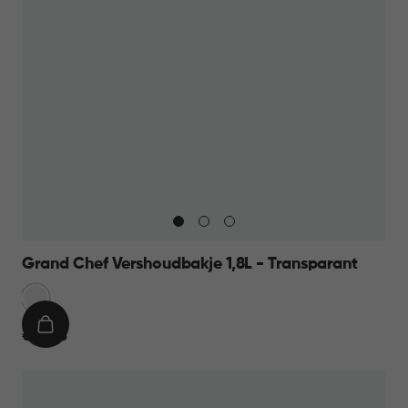
Grand Chef Vershoudbakje 1,8L - Transparant
Transparant
IN
€
€ 10,95
WINKELMAND
10,95