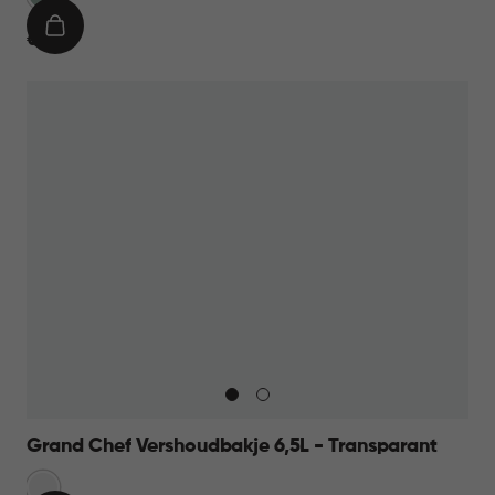
IN
€
€ 7,95
WINKELMAND
7,95
Grand Chef Vershoudbakje 6,5L - Transparant
Transparant