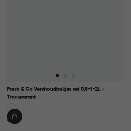
Fresh & Go Vershoudbakjes set 0,5+1+2L -
Transparant
Transparant
Blauw
IN
€
€ 8,95
WINKELMAND
8,95