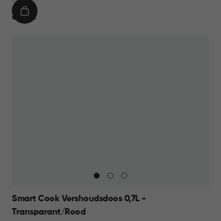
IN
€
€ 16,95
WINKELMAND
16,95
Smart Cook Vershoudsdoos 0,7L -
Transparant/Rood