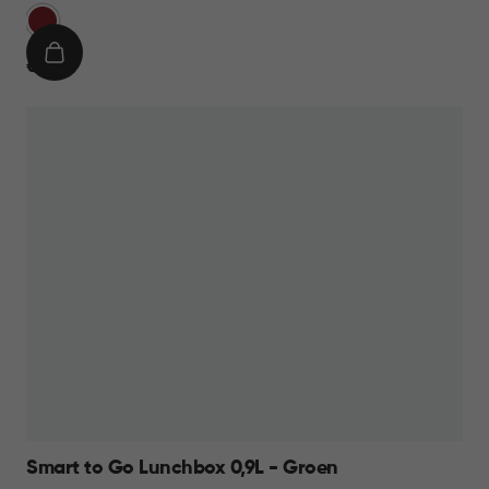
Rood
IN
€
€ 9,95
WINKELMAND
9,95
Smart to Go Lunchbox 0,9L - Groen