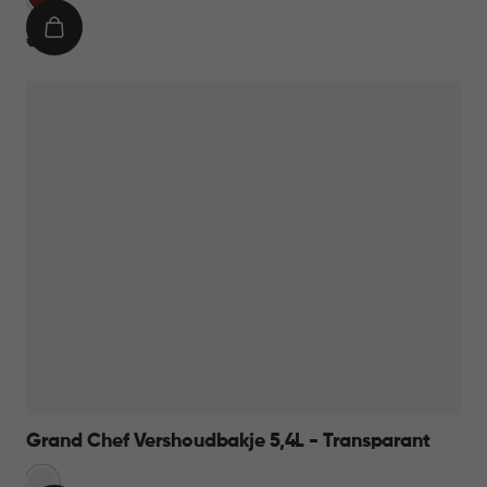
IN
€
€ 19,95
WINKELMAND
19,95
Grand Chef Vershoudbakje 5,4L - Transparant
Transparant