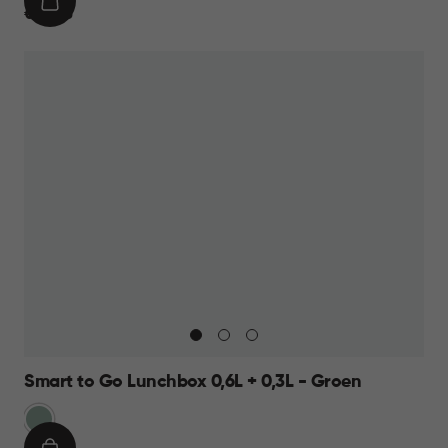
IN
€
€ 12,95
WINKELMAND
12,95
Smart to Go Lunchbox 0,6L + 0,3L - Groen
Groen