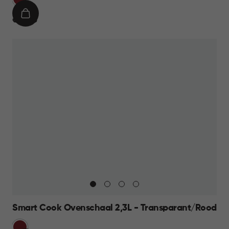
IN
€
€ 14,95
WINKELMAND
14,95
Smart Cook Ovenschaal 2,3L - Transparant/Rood
Rood