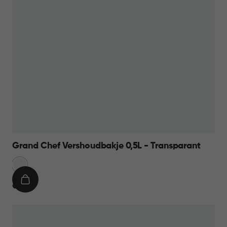
Grand Chef Vershoudbakje 0,5L - Transparant
Transparant
IN
€
€ 6,95
WINKELMAND
6,95