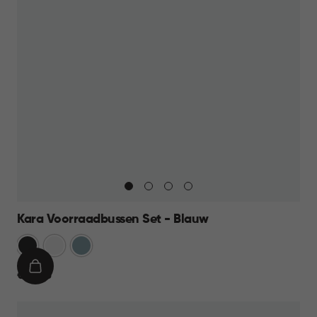
Kara Voorraadbussen Set - Blauw
Antraciet
Wit
Blauw
IN
€
€ 39,95
WINKELMAND
39,95