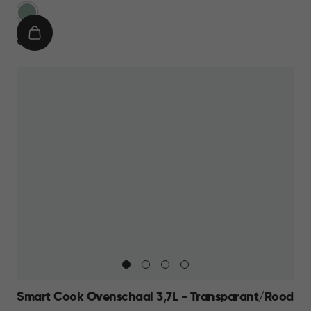
Groen
IN
€
€ 8,95
WINKELMAND
8,95
Smart Cook Ovenschaal 3,7L - Transparant/Rood