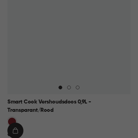
Smart Cook Vershoudsdoos 0,9L -
Transparant/Rood
Rood
IN
€
€ 11,95