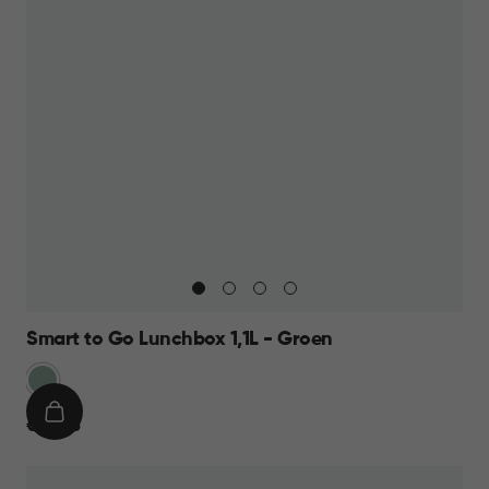
Smart to Go Lunchbox 1,1L - Groen
Groen
IN
€
€ 10,95
WINKELMAND
10,95