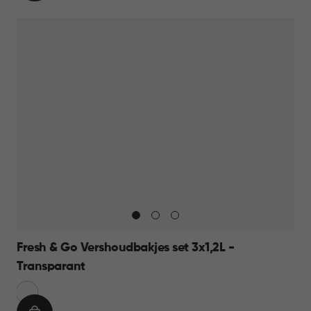
WINKELMAND
11,95
Fresh & Go Vershoudbakjes set 3x1,2L -
Transparant
Transparant
Blauw