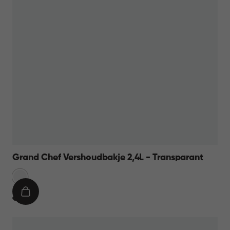
Grand Chef Vershoudbakje 2,4L - Transparant
Transparant
IN
€
€ 11,95
WINKELMAND
11,95