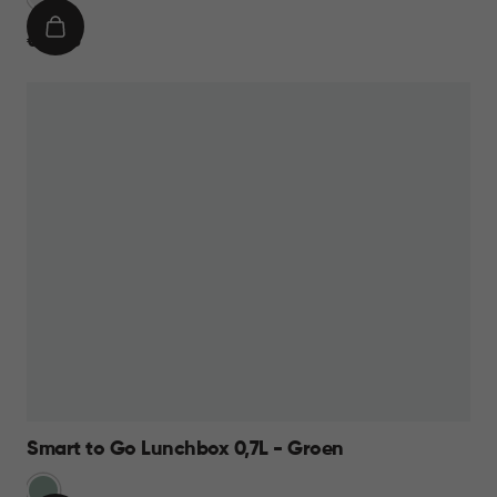
IN
€
€ 14,95
WINKELMAND
14,95
Smart to Go Lunchbox 0,7L - Groen
Groen