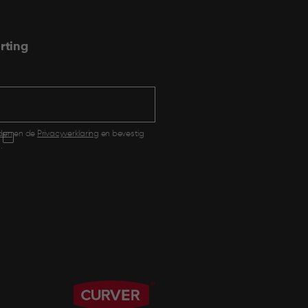
rting
den
en de
Privacyverklaring
en bevestig
.