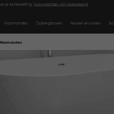
op je 1e bestelling.
Voorwaarden van toepassing
Wasmanden
Opbergboxen
Keuken en koken
Sc
Wasmanden