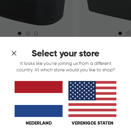
asmand 45L - Antraciet
Jute Wasmand 46L - A
Select your store
traciet
Wit
Wit
Antraciet
Taupe
It looks like you’re joining us from a different
country. At which store would you like to shop?
€
IN
€ 14,95
14,95
KELMAND
WINKELMAND
NEDERLAND
VERENIGDE STATEN