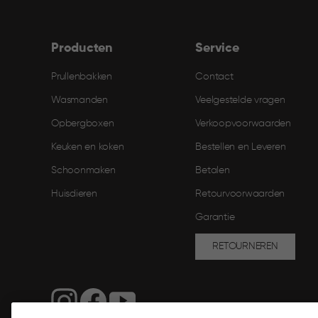
Producten
Service
Prullenbakken
Contact
Wasmanden
Veelgestelde vragen
Opbergboxen
Verkoopvoorwaarden
Keuken en koken
Bestellen en Leveren​
Schoonmaken
Betalen
Huisdieren
Retourvoorwaarden
Garantie
RETOURNEREN