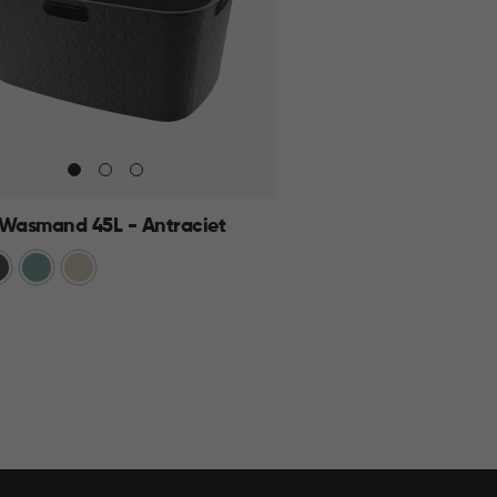
 Wasmand 45L - Antraciet
traciet
Blauw
Beige
KELMAND