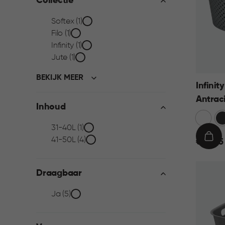
Collectie
Collectie
Softex (1)
Filo (1)
filter
Infinity (1)
Jute (1)
BEKIJK MEER
Infini
Antrac
Inhoud
Wit
Do
Inhoud
31-40L (1)
41-50L (4)
€
IN
€ 13,95
filter
13,95
WIN
Draagbaar
Draagbaar
Ja (5)
filter