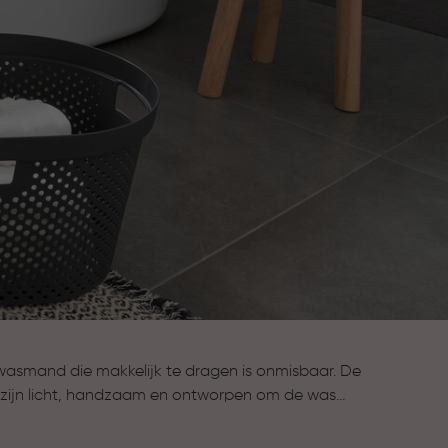
 wasmand die makkelijk te dragen is onmisbaar. De
ijn licht, handzaam en ontworpen om de was
te verplaatsen zonder gedoe.