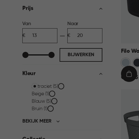
filter
Prijs
Prijs
Van
Naar
Minimum
Maximum
filter
bedrag
bedrag
Filo W
BIJWERKEN
Blauw
An
Kleur
€
IN
€ 13,95
13,95
WIN
Kleur
Antraciet (5)
Beige (1)
filter
Blauw (5)
Bruin (1)
BEKIJK MEER