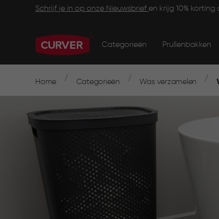
Skip
Footer
Schrijf je in op onze Nieuwsbrief
en krijg 10% korting 
to
main
Main
Information
content
navigation
Categorieën
Prullenbakken
Main
menu
navigation
Breadcrumb
Navigation
Home
Categorieën
Was verzamelen