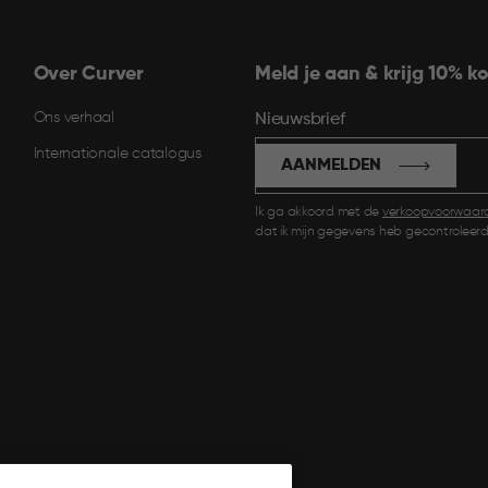
Over Curver
Meld je aan & krijg 10% ko
Ons verhaal
Nieuwsbrief
Internationale catalogus
AANMELDEN
Ik ga akkoord met de
verkoopvoorwaar
dat ik mijn gegevens heb gecontroleerd