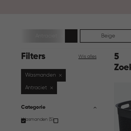
Antraciet
Beige
Filters
5
Wis alles
Zoe
Wasmanden
Antraciet
Categorie
Categorie
Wasmanden (5)