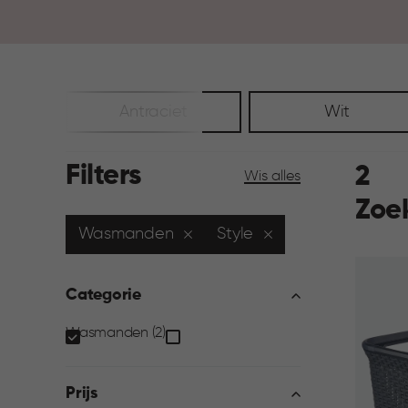
Antraciet
Wit
Filters
2
Wis alles
Zoe
Wasmanden
Style
Categorie
Categorie
Wasmanden (2)
filter
Prijs