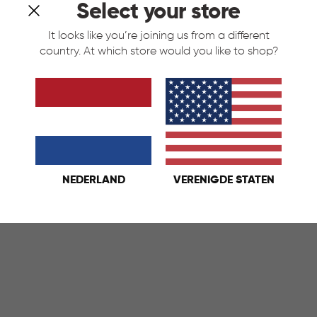
Select your store
It looks like you’re joining us from a different
country. At which store would you like to shop?
Wasmand 45L - Antraciet
Style Wasmand 45L - Wit
t
Grijs
Wit
€
IN
€ 19,95
NEDERLAND
VERENIGDE STATEN
19,95
KELMAND
WINKELMAND