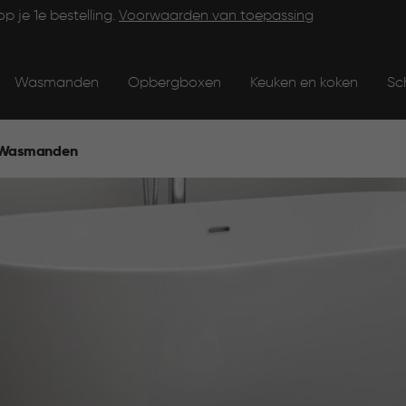
op je 1e bestelling.
Voorwaarden van toepassing
Wasmanden
Opbergboxen
Keuken en koken
Sc
Wasmanden