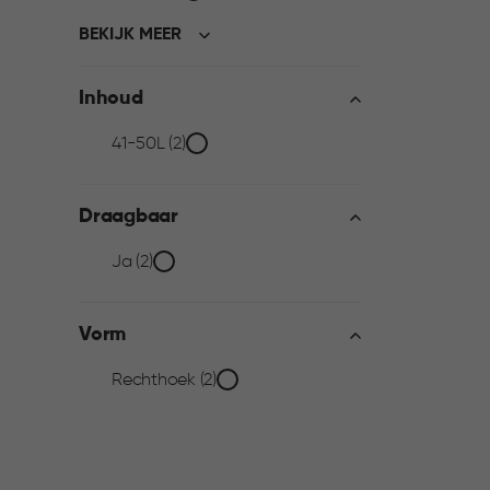
BEKIJK MEER
Inhoud
Inhoud
41-50L (2)
filter
Draagbaar
Draagbaar
Ja (2)
filter
Vorm
Vorm
Rechthoek (2)
filter