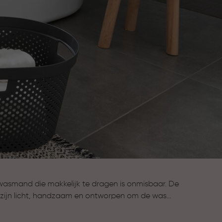
 wasmand die makkelijk te dragen is onmisbaar. De
ijn licht, handzaam en ontworpen om de was
te verplaatsen zonder gedoe.