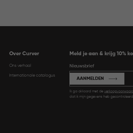
Over Curver
Meld je aan & krijg 10% ko
Ons verhaal
Nieuwsbrief
Internationale catalogus
AANMELDEN
Ik ga akkoord met de
verkoopvoorwaar
dat ik mijn gegevens heb gecontroleerd