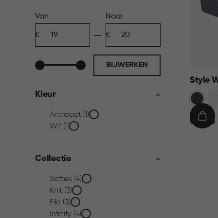
Prijs
Van
Naar
Minimum
Maximum
filter
bedrag
bedrag
BIJWERKEN
Style 
Kleur
Grijs
Wi
Kleur
Antraciet (1)
€
IN
€ 19,95
Wit (1)
19,95
WIN
filter
Collectie
Collectie
Softex (4)
Knit (3)
filter
Filo (3)
Infinity (4)