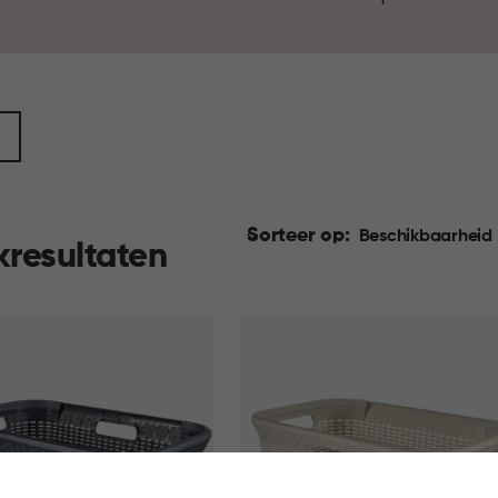
Sorteer op:
Beschikbaarheid
kresultaten