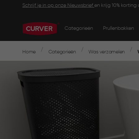
Skip
Footer
Schrijf je in op onze Nieuwsbrief
en krijg 10% korting 
to
main
Main
Information
content
navigation
Categorieën
Prullenbakken
Main
menu
navigation
Breadcrumb
Navigation
Home
Categorieën
Was verzamelen