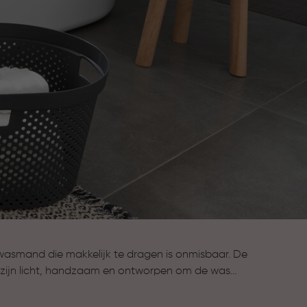
 wasmand die makkelijk te dragen is onmisbaar. De
ijn licht, handzaam en ontworpen om de was
te verplaatsen zonder gedoe.