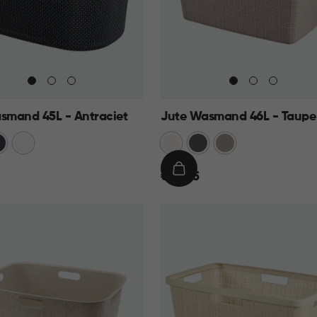
asmand 45L - Antraciet
Jute Wasmand 46L - Taupe
traciet
Wit
Wit
Antraciet
Taupe
€
IN
€ 14,95
14,95
KELMAND
WINKELMAND