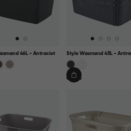
asmand 46L - Antraciet
Style Wasmand 45L - Antra
traciet
Taupe
Grijs
Wit
€
IN
€ 19,95
19,95
KELMAND
WINKELMAND