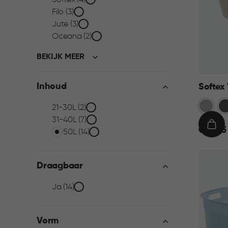
Collectie
Softex (4)
Filo (3)
filter
Jute (3)
Oceana (2)
BEKIJK MEER
Inhoud
Softex
Taupe
An
Inhoud
21-30L (2)
31-40L (7)
€
IN
€ 15,95
filter
41-50L (14)
15,95
WIN
Draagbaar
Draagbaar
Ja (14)
filter
Vorm