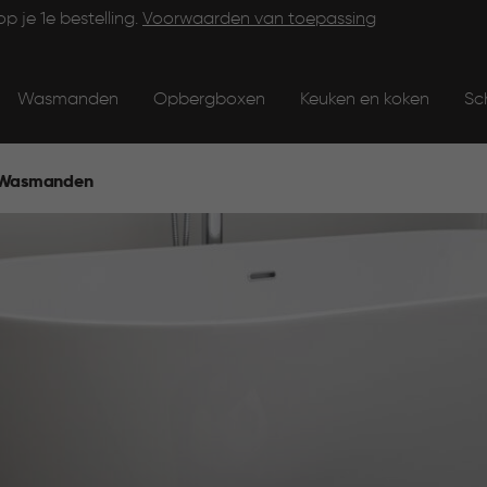
op je 1e bestelling.
Voorwaarden van toepassing
Wasmanden
Opbergboxen
Keuken en koken
Sc
Wasmanden