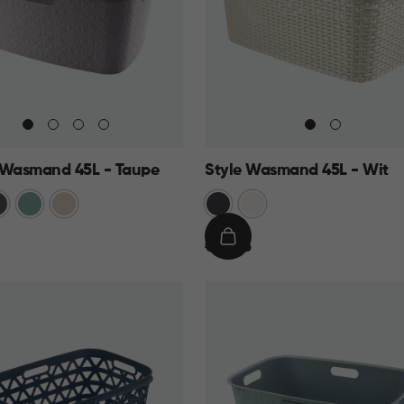
 Wasmand 45L - Taupe
Style Wasmand 45L - Wit
traciet
Blauw
Beige
Grijs
Wit
€
IN
€ 19,95
19,95
KELMAND
WINKELMAND