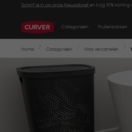
Skip
Footer
Schrijf je in op onze Nieuwsbrief
en krijg 10% korting 
to
main
Main
Information
content
navigation
Categorieën
Prullenbakken
Main
menu
navigation
Breadcrumb
Navigation
Home
Categorieën
Was verzamelen