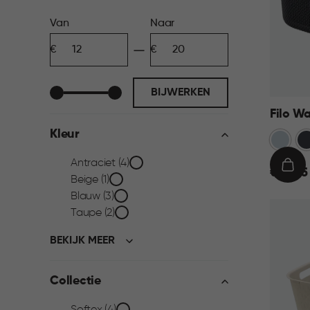
Prijs
Van
Naar
Minimum
Maximum
filter
bedrag
bedrag
BIJWERKEN
Filo W
Kleur
Blauw
An
Kleur
Antraciet (4)
€
IN
€ 13,95
Beige (1)
13,95
WIN
filter
Blauw (3)
Taupe (2)
BEKIJK MEER
Collectie