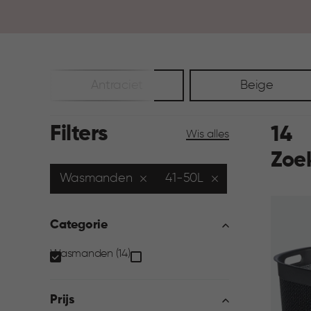
Antraciet
Beige
Filters
14
Wis alles
Zoe
Wasmanden
41-50L
Categorie
Categorie
Wasmanden (14)
filter
Prijs