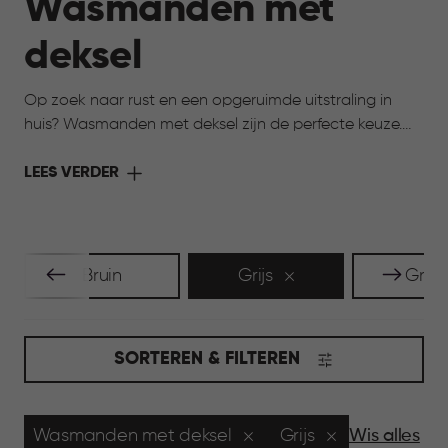
Wasmanden met
deksel
Op zoek naar rust en een opgeruimde uitstraling in
huis? Wasmanden met deksel zijn de perfecte keuze.
De deksel houdt de was netjes uit het zicht en zorgt
voor een verzorgde uitstraling in huis. Tegelijk blijven ze
LEES VERDER
praktisch en licht in gebruik. Ideaal voor ruimtes waar
je overzicht wilt bewaren, zoals de badkamer of
slaapkamer, en waar alles graag rustig oogt.
Bruin
Grijs
Groe
SORTEREN & FILTEREN
Wasmanden met deksel
Grijs
Wis alles