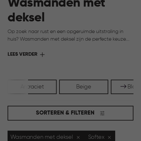
Wasmanden met
deksel
Op zoek naar rust en een opgeruimde uitstraling in
huis? Wasmanden met deksel zijn de perfecte keuze.
De deksel houdt de was netjes uit het zicht en zorgt
voor een verzorgde uitstraling in huis. Tegelijk blijven ze
LEES VERDER
praktisch en licht in gebruik. Ideaal voor ruimtes waar
je overzicht wilt bewaren, zoals de badkamer of
slaapkamer, en waar alles graag rustig oogt.
Antraciet
Beige
Blau
SORTEREN & FILTEREN
Wasmanden met deksel
Softex