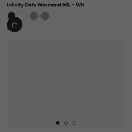
Infinity Dots Wasmand 60L - Wit
Donkergrijs
Wit
Groen
Licht
Grijs
IN
€
€ 19,95
WINKELMAND
19,95