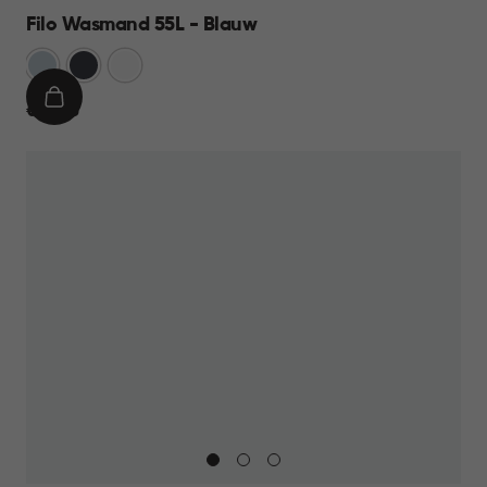
Filo Wasmand 55L - Blauw
Blauw
Antraciet
Wit
IN
€
€ 21,95
WINKELMAND
21,95