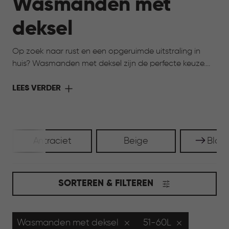
Wasmanden met
deksel
Op zoek naar rust en een opgeruimde uitstraling in
huis? Wasmanden met deksel zijn de perfecte keuze.
De deksel houdt de was netjes uit het zicht en zorgt
voor een verzorgde uitstraling in huis. Tegelijk blijven ze
LEES VERDER
praktisch en licht in gebruik. Ideaal voor ruimtes waar
je overzicht wilt bewaren, zoals de badkamer of
slaapkamer, en waar alles graag rustig oogt.
Antraciet
Beige
Blau
SORTEREN & FILTEREN
Wasmanden met deksel
51-60L