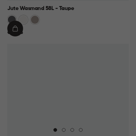
Jute Wasmand 58L - Taupe
Antraciet
Wit
Taupe
IN
€
€ 22,95
WINKELMAND
22,95