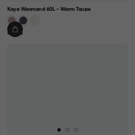
Kaya Wasmand 60L - Warm Taupe
Warm
Antraciet
Wit
Taupe
IN
€
€ 23,95
WINKELMAND
23,95