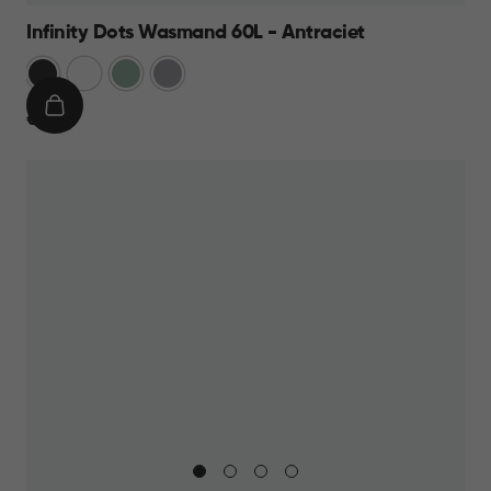
Infinity Dots Wasmand 60L - Antraciet
Donkergrijs
Wit
Groen
Licht
Grijs
IN
€
€ 19,95
WINKELMAND
19,95