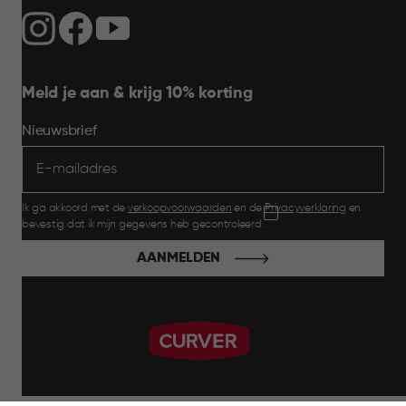
Meld je aan & krijg 10% korting
Nieuwsbrief
Ik ga akkoord met de
verkoopvoorwaarden
en de
Privacyverklaring
en
bevestig dat ik mijn gegevens heb gecontroleerd.
AANMELDEN