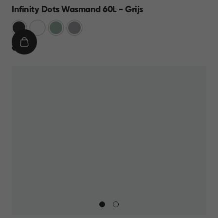
Infinity Dots Wasmand 60L - Grijs
Donkergrijs
Wit
Groen
Licht
Grijs
IN
€
€ 19,95
WINKELMAND
19,95