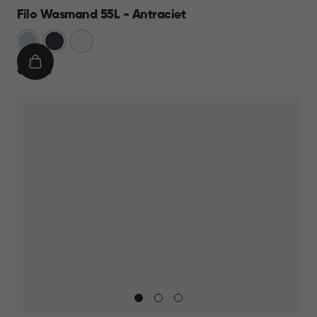
Filo Wasmand 55L - Antraciet
Blauw
Antraciet
Wit
IN
€
€ 21,95
WINKELMAND
21,95