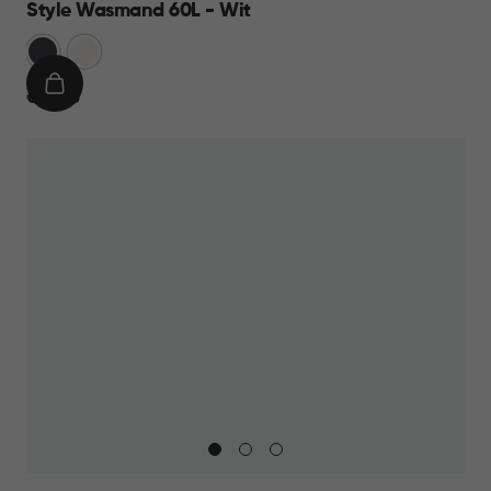
Style Wasmand 60L - Wit
Grijs
Wit
IN
€
€ 27,95
WINKELMAND
27,95