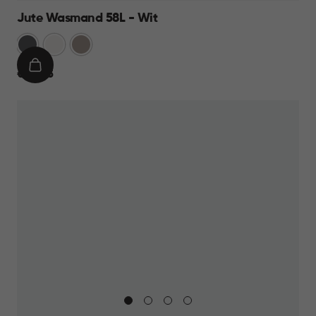
Jute Wasmand 58L - Wit
Antraciet
Wit
Taupe
IN
€
€ 22,95
WINKELMAND
22,95