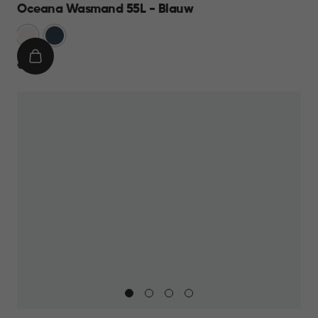
Oceana Wasmand 55L - Blauw
Wit
Blauw
IN
€
€ 17,95
WINKELMAND
17,95