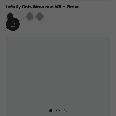
Infinity Dots Wasmand 60L - Groen
Donkergrijs
Wit
Groen
Licht
Grijs
IN
€
€ 19,95
WINKELMAND
19,95