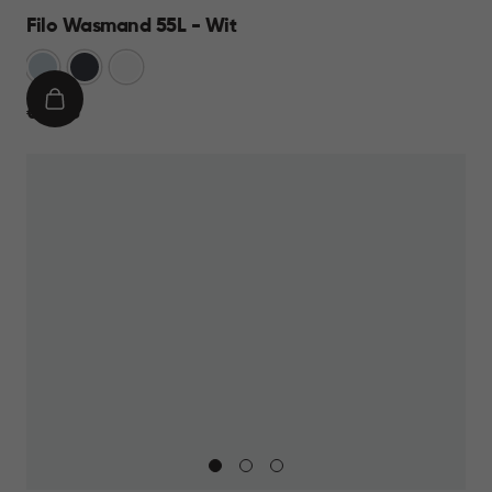
Filo Wasmand 55L - Wit
Blauw
Antraciet
Wit
IN
€
€ 21,95
WINKELMAND
21,95