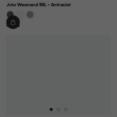
Jute Wasmand 58L - Antraciet
Antraciet
Wit
Taupe
IN
€
€ 22,95
WINKELMAND
22,95