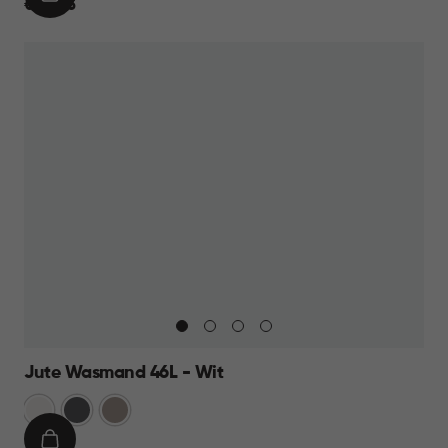
IN
€
€ 22,95
WINKELMAND
22,95
Jute Wasmand 46L - Wit
Wit
Antraciet
Taupe