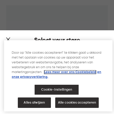
WINKELMAND
23,95
Select your store
It looks like you’re joining us from a different country. At
Door op “Alle cookies accepteren” te klikken gaat u akkoord
which store would you like to shop?
met het opslaan van cookies op uw apparaat voor het
verbeteren van websitenavigatie, het analyseren van
websitegebruik en om ons te helpen bij onze
marketingprojecten.
Lees meer over ons Cookiebeleid
en
onze privacyverklaring.​
Style Wasmand 60L - Wit
Cookie-instellingen
Grijs
Wit
NEDERLAND
VERENIGDE STATEN
Alles afwijzen
Alle cookies accepteren
IN
€
€ 27,95