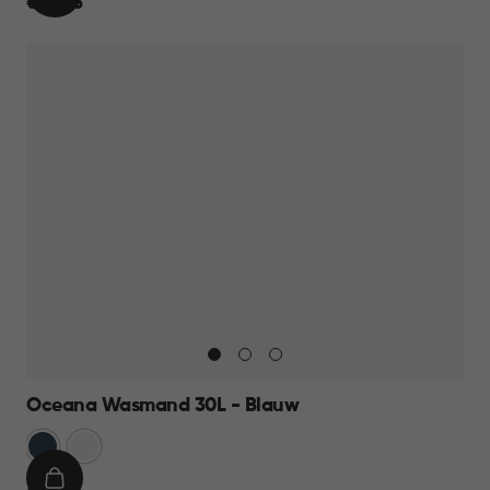
IN
€
€ 23,95
WINKELMAND
23,95
Oceana Wasmand 30L - Blauw
Blauw
Wit
IN