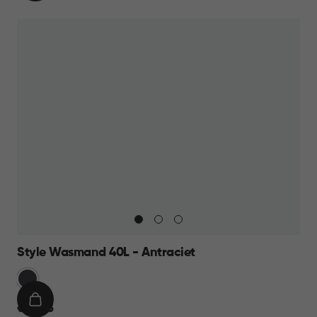
WINKELMAND
27,95
Style Wasmand 40L - Antraciet
Grijs
IN
€
€ 24,95