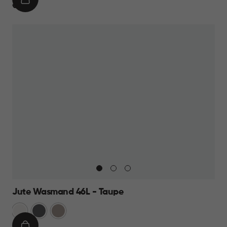
IN
€
€ 19,95
WINKELMAND
19,95
Jute Wasmand 46L - Taupe
Wit
Antraciet
Taupe