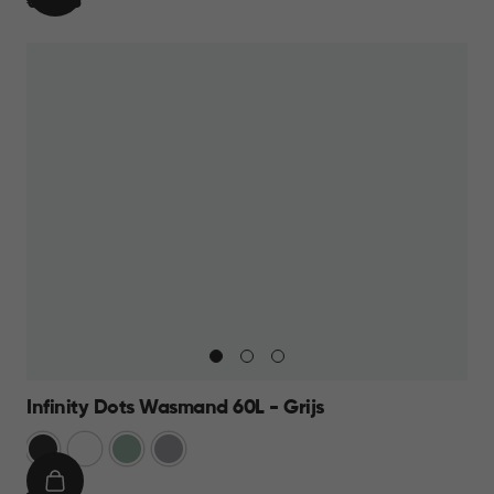
€
€ 10,95
WINKELMAND
10,95
Infinity Dots Wasmand 60L - Grijs
Donkergrijs
Wit
Groen
Licht
Grijs
IN