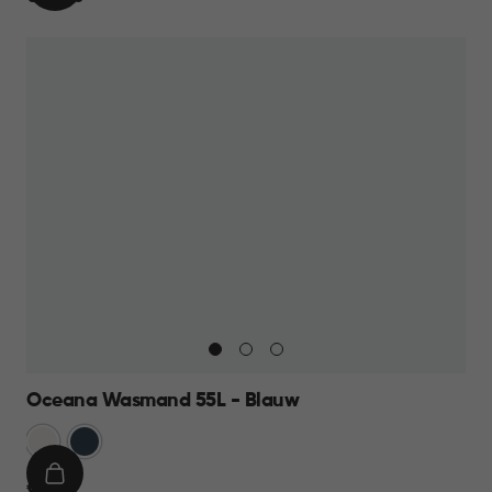
WINKELMAND
22,95
Oceana Wasmand 55L - Blauw
Wit
Blauw
IN
€
€ 17,95