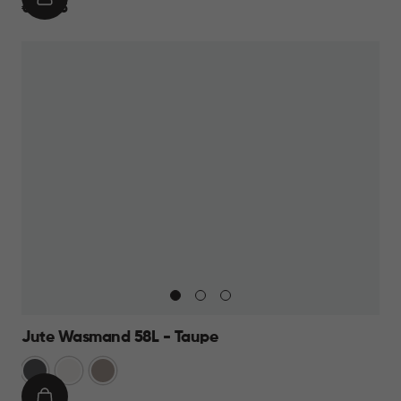
IN
€
€ 23,95
WINKELMAND
23,95
Jute Wasmand 58L - Taupe
Antraciet
Wit
Taupe