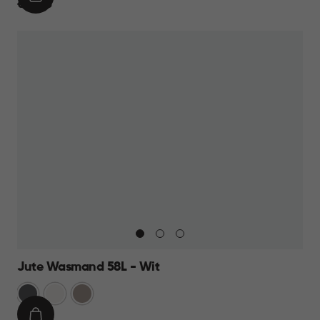
IN
€
€ 15,95
WINKELMAND
15,95
Jute Wasmand 58L - Wit
Antraciet
Wit
Taupe