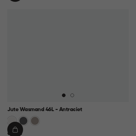
WINKELMAND
12,95
Jute Wasmand 46L - Antraciet
Wit
Antraciet
Taupe
IN
€
€ 14,95