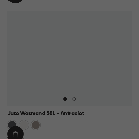
WINKELMAND
15,95
Jute Wasmand 58L - Antraciet
Antraciet
Wit
Taupe
IN
€
€ 22,95