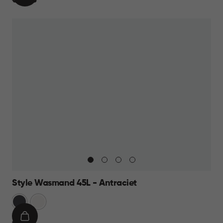
€
€ 10,95
WINKELMAND
10,95
Style Wasmand 45L - Antraciet
Grijs
Wit
IN
€