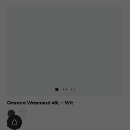
WINKELMAND
15,95
Oceana Wasmand 45L - Wit
Blauw
Wit
IN
€
€ 12,95