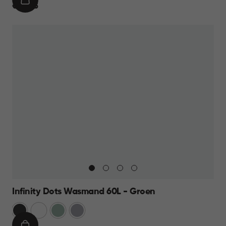
IN
€
€ 23,95
WINKELMAND
23,95
Infinity Dots Wasmand 60L - Groen
Donkergrijs
Wit
Groen
Licht
Grijs