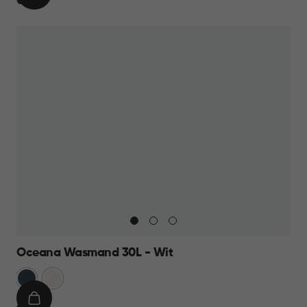
€
€ 19,95
WINKELMAND
19,95
Oceana Wasmand 30L - Wit
Blauw
Wit
IN