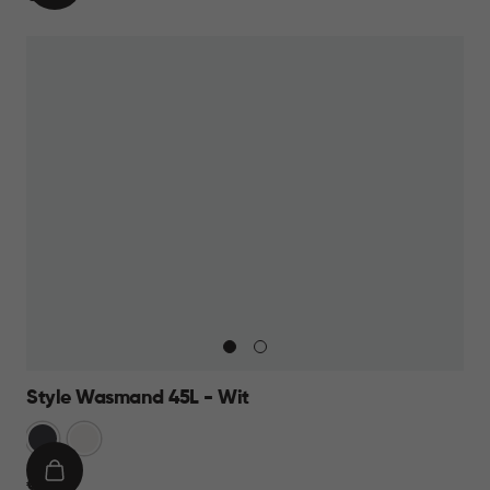
WINKELMAND
17,95
Style Wasmand 45L - Wit
Grijs
Wit
IN
€
€ 19,95