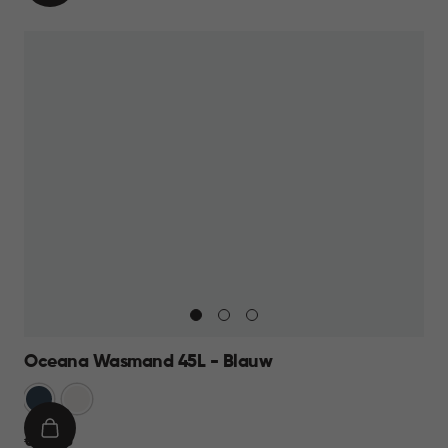
WINKELMAND
23,95
Oceana Wasmand 45L - Blauw
Blauw
Wit
IN
€
€ 12,95