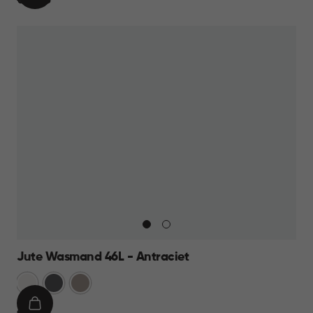
€
€ 15,95
WINKELMAND
15,95
Jute Wasmand 46L - Antraciet
Wit
Antraciet
Taupe
IN
€