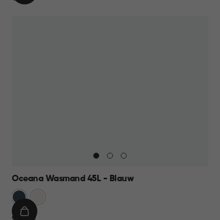
WINKELMAND
19,95
Oceana Wasmand 45L - Blauw
Blauw
Wit
IN
€
€ 12,95