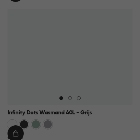
WINKELMAND
19,95
Infinity Dots Wasmand 40L - Grijs
Wit
Donkergrijs
Groen
Licht
Grijs
IN
€
€ 13,95