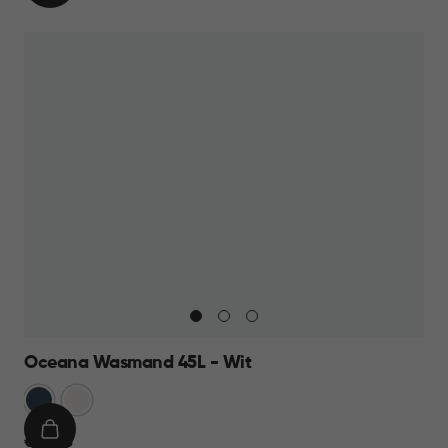
WINKELMAND
12,95
Oceana Wasmand 45L - Wit
Blauw
Wit
IN
€
€ 12,95