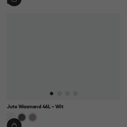
IN
€
€ 19,95
WINKELMAND
19,95
Jute Wasmand 46L - Wit
Wit
Antraciet
Taupe