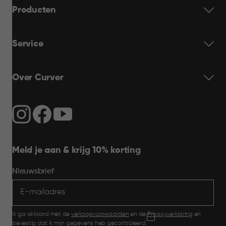
Producten
Service
Over Curver
Meld je aan & krijg 10% korting
Nieuwsbrief
Ik ga akkoord met de
verkoopvoorwaarden
en de
Privacyverklaring
en
bevestig dat ik mijn gegevens heb gecontroleerd.