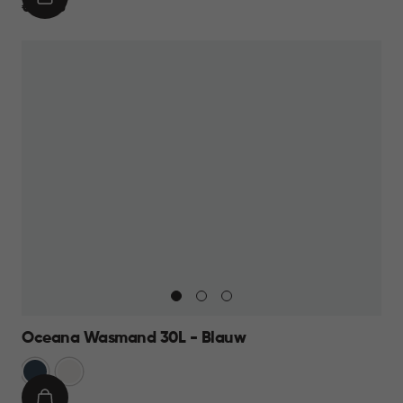
IN
€
€ 14,95
WINKELMAND
14,95
Oceana Wasmand 30L - Blauw
Blauw
Wit