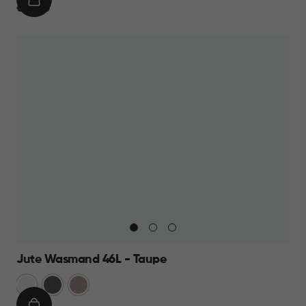
IN
€
€ 13,95
WINKELMAND
13,95
Jute Wasmand 46L - Taupe
Wit
Antraciet
Taupe