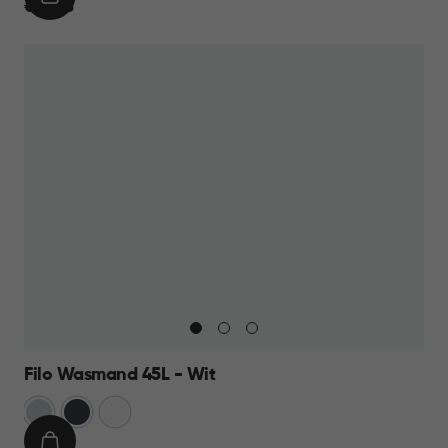
IN
€
€ 10,95
WINKELMAND
10,95
Filo Wasmand 45L - Wit
Blauw
Antraciet
Wit