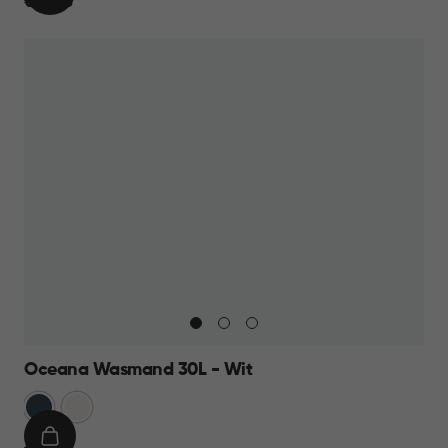
€
€ 13,95
WINKELMAND
13,95
Oceana Wasmand 30L - Wit
Blauw
Wit
IN