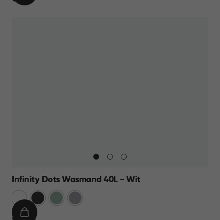
WINKELMAND
19,95
Infinity Dots Wasmand 40L - Wit
Wit
Donkergrijs
Groen
Licht
Grijs
IN
€
€ 13,95