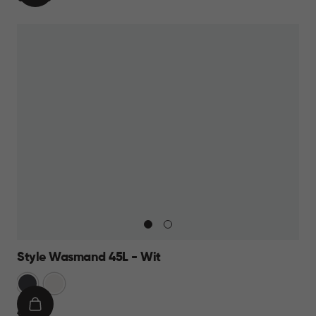
WINKELMAND
13,95
Style Wasmand 45L - Wit
Grijs
Wit
IN
€
€ 19,95