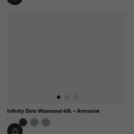
IN
€
€ 19,95
WINKELMAND
19,95
Infinity Dots Wasmand 40L - Antraciet
Wit
Donkergrijs
Groen
Licht
Grijs