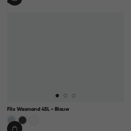
IN
€
€ 13,95
WINKELMAND
13,95
Filo Wasmand 45L - Blauw
Blauw
Antraciet
Wit