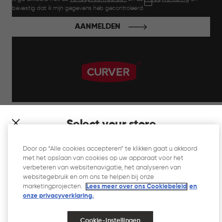
bevestig dat ik mijn gegevens heb gecontroleerd.
AANMELDEN
label.payment
Select your store
It looks like you’re joining us from a different country. At
Door op “Alle cookies accepteren” te klikken gaat u akkoord
which store would you like to shop?
met het opslaan van cookies op uw apparaat voor het
Website Gebruiksvoorwaarden
verbeteren van websitenavigatie, het analyseren van
websitegebruik en om ons te helpen bij onze
Privacyverklaring
marketingprojecten.
Lees meer over ons Cookiebeleid
en
onze privacyverklaring.​
Cookiebeleid
Toegankelijkheid
Cookie-instellingen