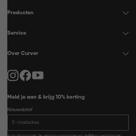
Producten
Service
Over Curver
Meld je aan & krijg 10% korting
Nieuwsbrief
Ik ga akkoord met de
verkoopvoorwaarden
en de
Privacyverklaring
en