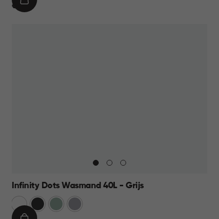
IN
€
€ 19,95
WINKELMAND
19,95
Infinity Dots Wasmand 40L - Grijs
Wit
Donkergrijs
Groen
Licht
Grijs