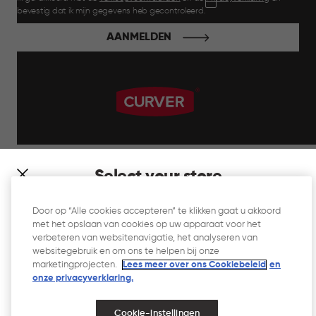
bevestig dat ik mijn gegevens heb gecontroleerd.
AANMELDEN
label.payment
Select your store
It looks like you’re joining us from a different country. At
Door op “Alle cookies accepteren” te klikken gaat u akkoord
which store would you like to shop?
met het opslaan van cookies op uw apparaat voor het
Website Gebruiksvoorwaarden
verbeteren van websitenavigatie, het analyseren van
websitegebruik en om ons te helpen bij onze
Privacyverklaring
marketingprojecten.
Lees meer over ons Cookiebeleid
en
onze privacyverklaring.​
Cookiebeleid
Toegankelijkheid
Cookie-instellingen