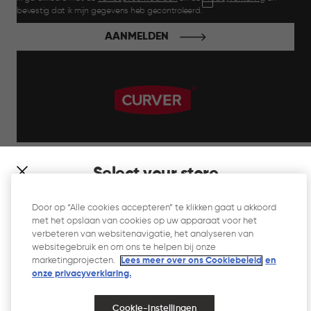
bevestig dat ik mijn gegevens heb gecontroleerd.
AANMELDEN
label.payment
Select your store
It looks like you’re joining us from a different country. At
Door op “Alle cookies accepteren” te klikken gaat u akkoord
which store would you like to shop?
met het opslaan van cookies op uw apparaat voor het
Website Gebruiksvoorwaarden
verbeteren van websitenavigatie, het analyseren van
websitegebruik en om ons te helpen bij onze
Privacyverklaring
marketingprojecten.
Lees meer over ons Cookiebeleid
en
onze privacyverklaring.​
Cookiebeleid
Toegankelijkheid
Cookie-instellingen