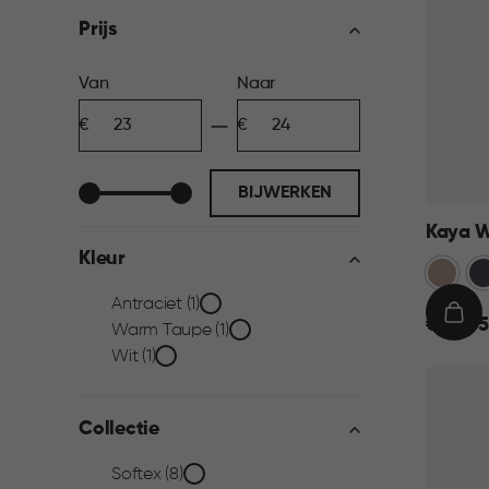
filter
Prijs
Prijs
Van
Naar
Minimum
Maximum
filter
bedrag
bedrag
BIJWERKEN
Kaya W
Kleur
Warm
An
Taupe
Kleur
Antraciet (1)
€
IN
€ 23,95
Warm Taupe (1)
23,95
WIN
filter
Wit (1)
Collectie
Collectie
Softex (8)