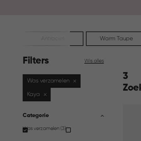
Antraciet
Warm Taupe
Filters
Wis alles
3
Was verzamelen
Zoe
Kaya
Categorie
Categorie
Was verzamelen (3)