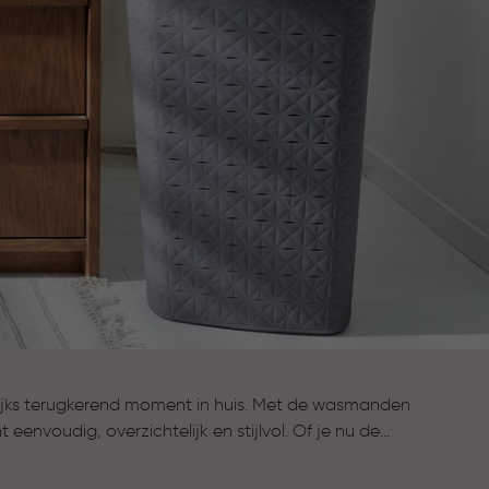
ijks terugkerend moment in huis. Met de wasmanden
envoudig, overzichtelijk en stijlvol. Of je nu de
, slaapkamer of wasruimte: met een stijlvolle
opgeruimde en verzorgde uitstraling. Kies jouw