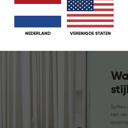
NEDERLAND
VERENIGDE STATEN
Wa
sti
Softex
het ve
wasman