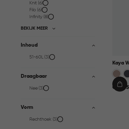
Knit (6)
filter
Filo (6)
Infinity (8)
BEKIJK MEER
Inhoud
Inhoud
51-60L (3)
Kaya W
filter
Warm
An
Draagbaar
Taupe
€
IN
€ 23,95
Draagbaar
Nee (3)
23,95
WIN
filter
Vorm
Vorm
Rechthoek (3)