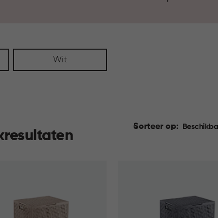
ideale wasmand en ervaar ho
Wit
Sorteer op:
Beschikba
kresultaten