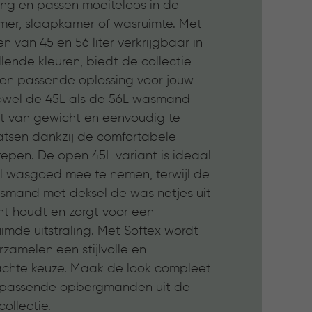
ling en passen moeiteloos in de
er, slaapkamer of wasruimte. Met
n van 45 en 56 liter verkrijgbaar in
llende kleuren, biedt de collectie
 een passende oplossing voor jouw
owel de 45L als de 56L wasmand
cht van gewicht en eenvoudig te
atsen dankzij de comfortabele
epen. De open 45L variant is ideaal
l wasgoed mee te nemen, terwijl de
smand met deksel de was netjes uit
ht houdt en zorgt voor een
imde uitstraling. Met Softex wordt
zamelen een stijlvolle en
chte keuze. Maak de look compleet
jpassende opbergmanden uit de
collectie.