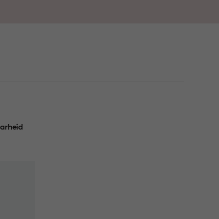
e stijl en gemak samenkomen in huis.
arheid