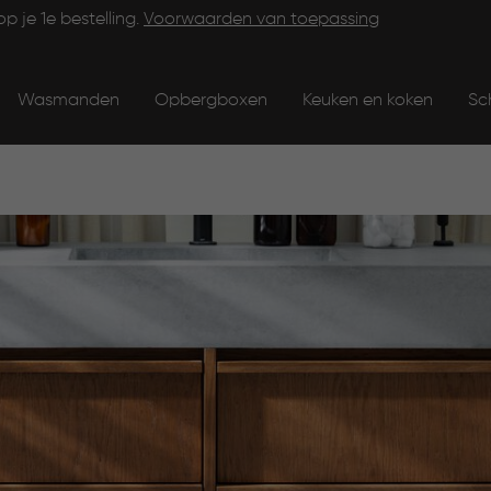
op je 1e bestelling.
Voorwaarden van toepassing
Wasmanden
Opbergboxen
Keuken en koken
Sc