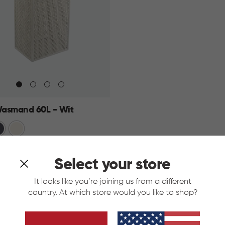
asmand 60L - Wit
traciet
Wit
Select your store
KELMAND
It looks like you’re joining us from a different
TERUG NAAR BOVEN
country. At which store would you like to shop?