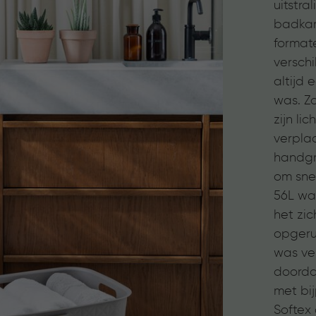
uitstra
badkam
formate
verschi
altijd
was. Z
zijn li
verpla
handgr
om sne
56L wa
het zic
opgeru
was ver
doorda
met bi
Softex 