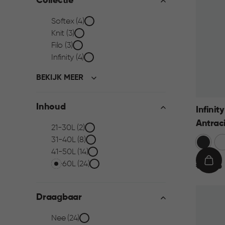
Collectie
Collectie
Softex (4)
Knit (3)
filter
Filo (3)
Infinity (4)
BEKIJK MEER
Inhoud
Infini
Antrac
Inhoud
21-30L (2)
31-40L (8)
Donkerg
Wi
filter
41-50L (14)
51-60L (24)
€
IN
€ 19,95
19,95
WIN
Draagbaar
Draagbaar
Nee (24)