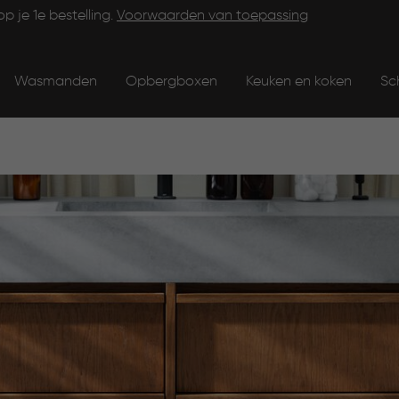
op je 1e bestelling.
Voorwaarden van toepassing
Wasmanden
Opbergboxen
Keuken en koken
Sc