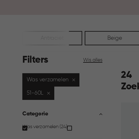
Antraciet
Beige
Filters
Wis alles
24
Was verzamelen
Zoe
51-60L
Categorie
Categorie
Was verzamelen (24)