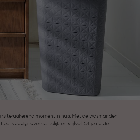
ijks terugkerend moment in huis. Met de wasmanden
envoudig, overzichtelijk en stijlvol. Of je nu de
, slaapkamer of wasruimte: met een stijlvolle
opgeruimde en verzorgde uitstraling. Kies jouw