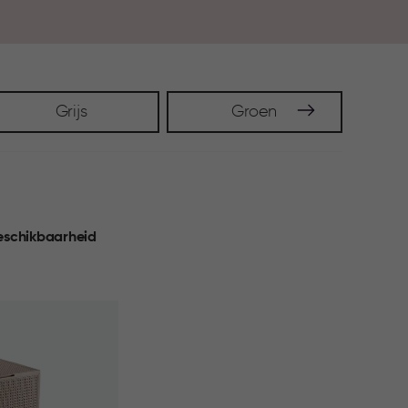
e stijl en gemak samenkomen in huis.
Grijs
Groen
eschikbaarheid