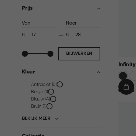
filter
Prijs
Prijs
Van
Naar
Minimum
Maximum
filter
bedrag
bedrag
BIJWERKEN
Infini
Kleur
Donkerg
Wi
Kleur
Antraciet (6)
€
IN
€ 19,95
Beige (1)
19,95
WIN
filter
Blauw (4)
Bruin (1)
BEKIJK MEER