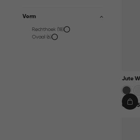
filter
Vorm
Vorm
Rechthoek (18)
Ovaal (6)
filter
Jute W
Antraci
Wi
€
IN
€ 22,95
22,95
WIN