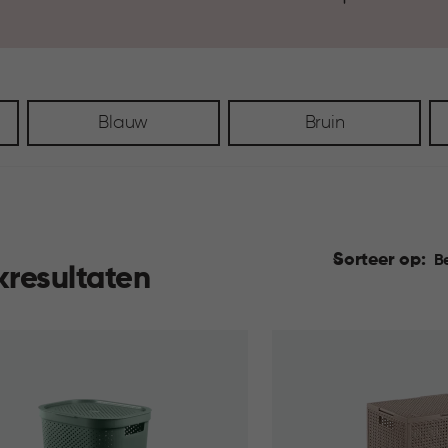
ideale wasmand en ervaar ho
Blauw
Bruin
Sorteer op:
B
kresultaten