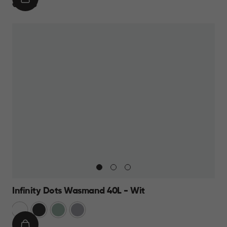
IN
€
€ 13,95
WINKELMAND
13,95
Infinity Dots Wasmand 40L - Wit
Wit
Donkergrijs
Groen
Licht
Grijs