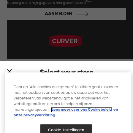
bevestig dat ik mijn gegevens heb gecontroleerd.
AANMELDEN
label.payment
Select your store
It looks like you’re joining us from a different country. At
Door op “Alle cookies accepteren” te klikken gaat u akkoord
which store would you like to shop?
met het opslaan van cookies op uw apparaat voor het
Website Gebruiksvoorwaarden
verbeteren van websitenavigatie, het analyseren van
websitegebruik en om ons te helpen bij onze
Privacyverklaring
marketingprojecten.
Lees meer over ons Cookiebeleid
en
onze privacyverklaring.​
Cookiebeleid
Toegankelijkheid
Cookie-instellingen