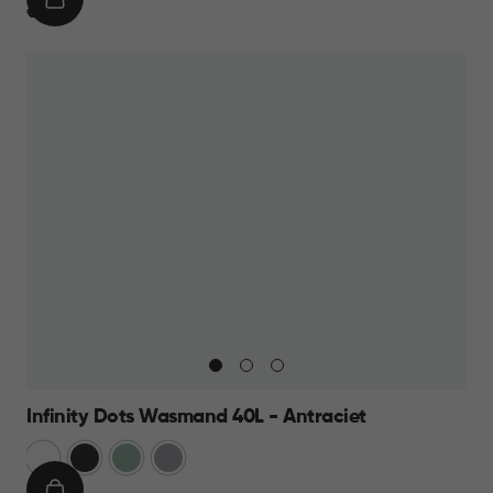
IN
€
€ 19,95
WINKELMAND
19,95
Infinity Dots Wasmand 40L - Antraciet
Wit
Donkergrijs
Groen
Licht
Grijs