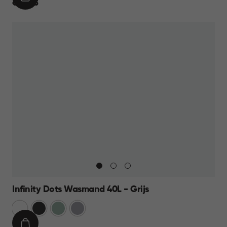
IN
€
€ 24,95
WINKELMAND
24,95
Infinity Dots Wasmand 40L - Grijs
Wit
Donkergrijs
Groen
Licht
Grijs