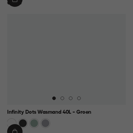
IN
€
€ 13,95
WINKELMAND
13,95
Infinity Dots Wasmand 40L - Groen
Wit
Donkergrijs
Groen
Licht
Grijs