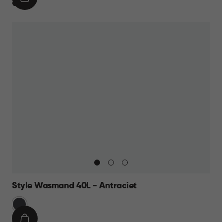
IN
€
€ 19,95
WINKELMAND
19,95
Style Wasmand 40L - Antraciet
Grijs