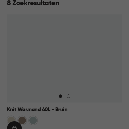
8 Zoekresultaten
Knit Wasmand 40L - Bruin
Oase
Bruin
Mistig
wit
Blauw