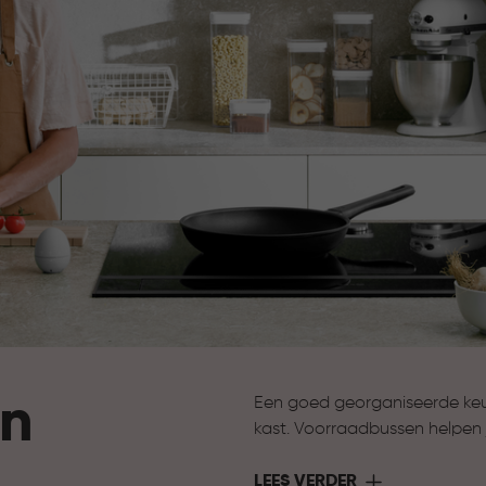
en
Een goed georganiseerde keuk
kast. Voorraadbussen helpen j
houden. Van droge pasta tot k
opgeborgen. Door de verschill
LEES VERDER