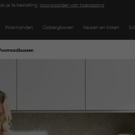
op je 1e bestelling.
Voorwaarden van toepassing
Wasmanden
Opbergboxen
Keuken en koken
Sc
Voorraadbussen