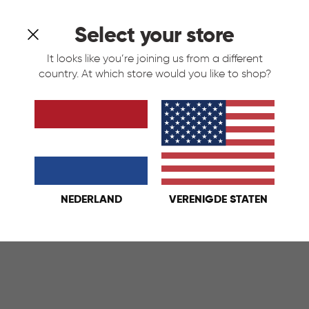
Select your store
It looks like you’re joining us from a different
country. At which store would you like to shop?
oorraadbussen Set - Blauw
et
t
Blauw
KELMAND
NEDERLAND
VERENIGDE STATEN