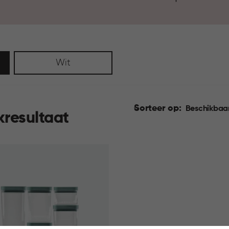
elke keuken. Zo wordt koken n
Wit
Sorteer op:
Beschikbaa
kresultaat