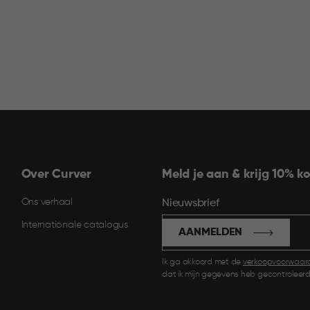
Over Curver
Meld je aan & krijg 10% ko
Ons verhaal
Nieuwsbrief
Internationale catalogus
AANMELDEN
Ik ga akkoord met de
verkoopvoorwaar
dat ik mijn gegevens heb gecontroleerd