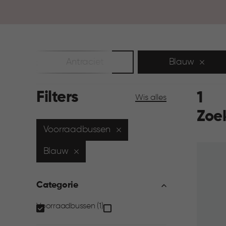
Antraciet
Blauw
Filters
1
Wis alles
Zoe
Voorraadbussen
Blauw
Categorie
Categorie
Voorraadbussen (1)