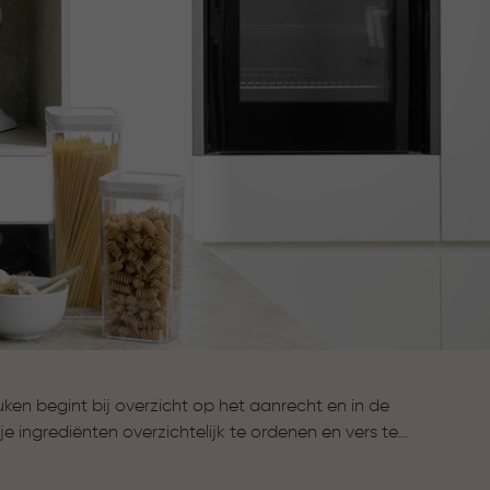
en begint bij overzicht op het aanrecht en in de
e ingrediënten overzichtelijk te ordenen en vers te
offie of snacks: alles is snel gevonden en netjes
ende formaten en rustige uitstraling passen ze in