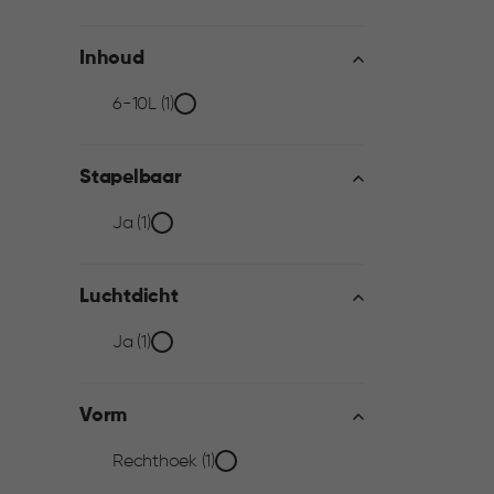
filter
Inhoud
Inhoud
6-10L (1)
filter
Stapelbaar
Stapelbaar
Ja (1)
filter
Luchtdicht
Luchtdicht
Ja (1)
filter
Vorm
Vorm
Rechthoek (1)