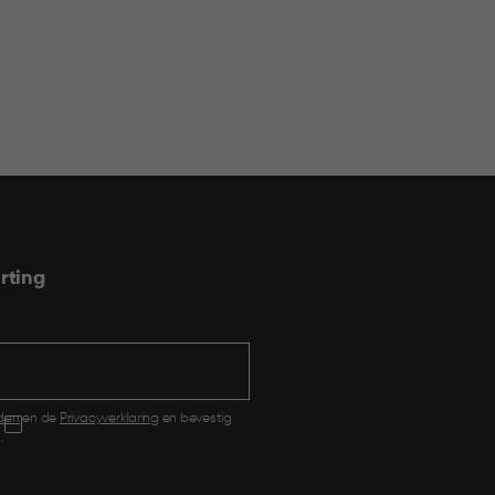
rting
den
en de
Privacyverklaring
en bevestig
.