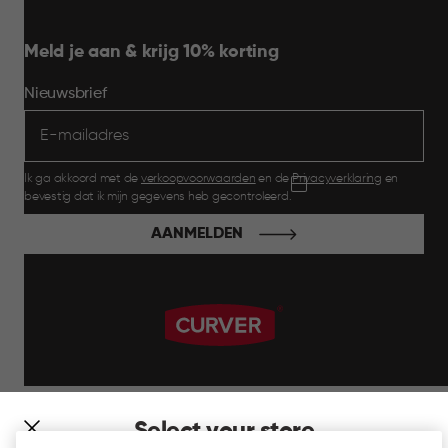
Meld je aan & krijg 10% korting
Nieuwsbrief
Ik ga akkoord met de
verkoopvoorwaarden
en de
Privacyverklaring
en
bevestig dat ik mijn gegevens heb gecontroleerd.
AANMELDEN
label.payment
Select your store