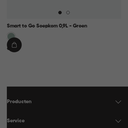
Smart to Go Soepkom 0,9L - Groen
Groen
IN
€
€ 7,95
WINKELMAND
7,95
Producten
Service