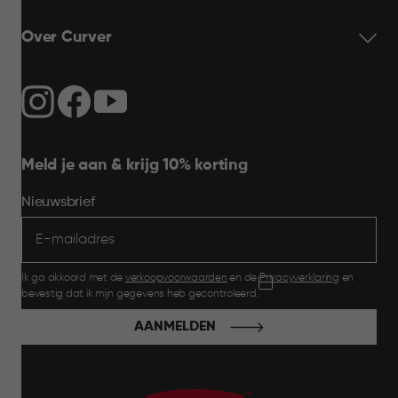
Over Curver
Meld je aan & krijg 10% korting
Nieuwsbrief
Ik ga akkoord met de
verkoopvoorwaarden
en de
Privacyverklaring
en
bevestig dat ik mijn gegevens heb gecontroleerd.
AANMELDEN