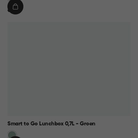
IN
€
€ 9,95
WINKELMAND
9,95
Smart to Go Lunchbox 0,7L - Groen
Groen