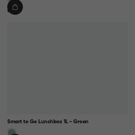
IN
€
€ 11,95
WINKELMAND
11,95
Smart to Go Lunchbox 1L - Groen
Groen