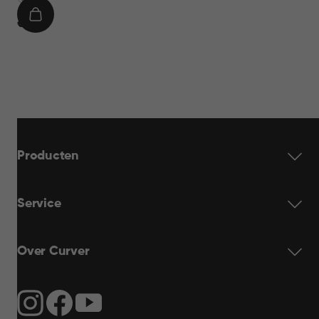
IN
€
€ 7,95
WINKELMAND
7,95
Producten
Service
Over Curver