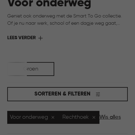
Voor onderweg
Geniet ook onderweg met de Smart To Go collectie.
Of je nu naar werk, school of een dagje weg gaat,
deze collectie maakt het eenvoudig om eten en
drinken van thuis mee te nemen. Praktisch in gebruik en
LEES VERDER
afgestemd op het dagelijks leven, zo neem je het
comfort van thuis gewoon met je mee.
Groen
SORTEREN & FILTEREN
Voor onderweg
Rechthoek
Wis alles