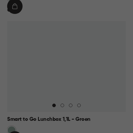
IN
€
€ 7,95
WINKELMAND
7,95
Smart to Go Lunchbox 1,1L - Groen
Groen