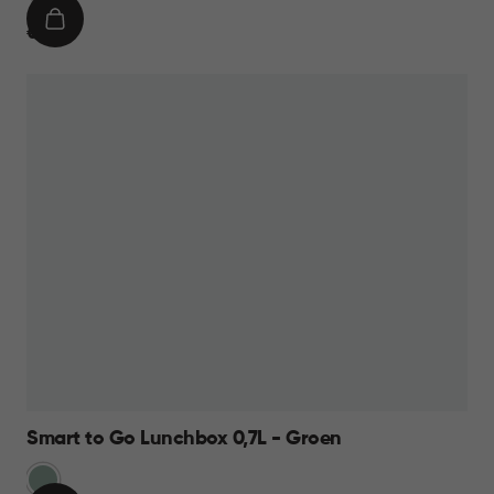
IN
€
€ 9,95
WINKELMAND
9,95
Smart to Go Lunchbox 0,7L - Groen
Groen