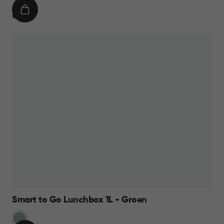
IN
€
€ 9,95
WINKELMAND
9,95
Smart to Go Lunchbox 1L - Groen
Groen