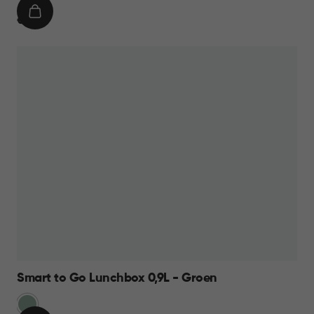
IN
€
€ 7,95
WINKELMAND
7,95
Smart to Go Lunchbox 0,9L - Groen
Groen