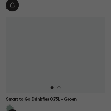
IN
€
€ 10,95
WINKELMAND
10,95
Smart to Go Drinkfles 0,75L - Groen
Groen