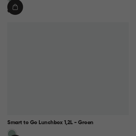
IN
€
€ 8,95
WINKELMAND
8,95
Smart to Go Lunchbox 1,2L - Groen
Groen