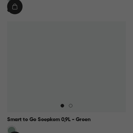
IN
€
€ 11,95
WINKELMAND
11,95
Smart to Go Soepkom 0,9L - Groen
Groen