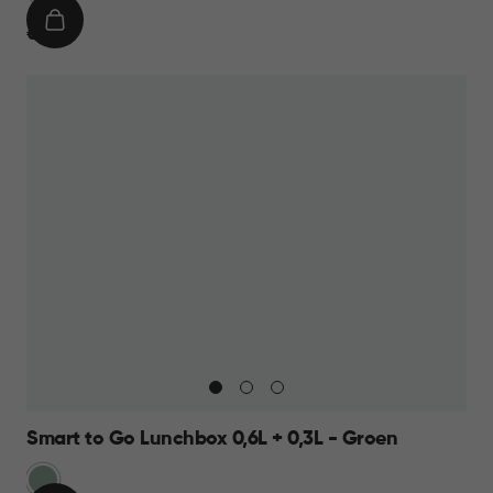
IN
€
€ 9,95
WINKELMAND
9,95
Smart to Go Lunchbox 0,6L + 0,3L - Groen
Groen