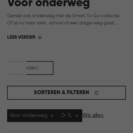
Voor onderweg
Geniet ook onderweg met de Smart To Go collectie.
Of je nu naar werk, school of een dagje weg gaat,
deze collectie maakt het eenvoudig om eten en
drinken van thuis mee te nemen. Praktisch in gebruik en
LEES VERDER
afgestemd op het dagelijks leven, zo neem je het
comfort van thuis gewoon met je mee.
Groen
SORTEREN & FILTEREN
Voor onderweg
0-1L
Wis alles