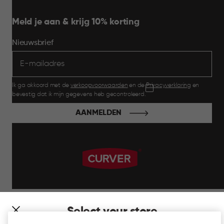
Meld je aan & krijg 10% korting
Nieuwsbrief
Ik ga akkoord met de
verkoopvoorwaarden
en de
Privacyverklaring
en
bevestig dat ik mijn gegevens heb gecontroleerd.
AANMELDEN
label.payment
Select your store