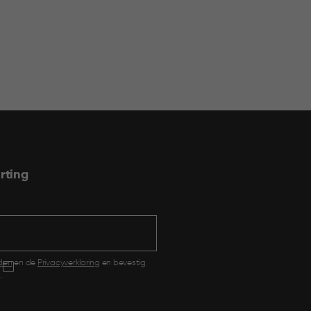
rting
den
en de
Privacyverklaring
en bevestig
.