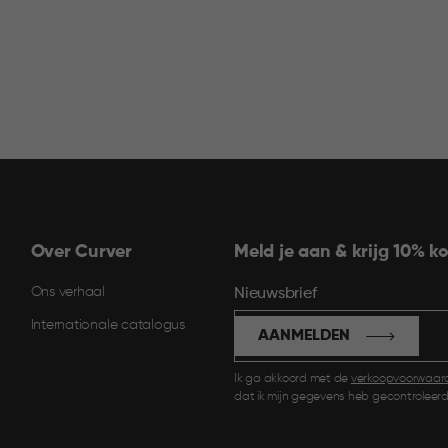
Over Curver
Meld je aan & krijg 10% ko
Ons verhaal
Nieuwsbrief
Internationale catalogus
AANMELDEN
Ik ga akkoord met de
verkoopvoorwaar
dat ik mijn gegevens heb gecontroleerd