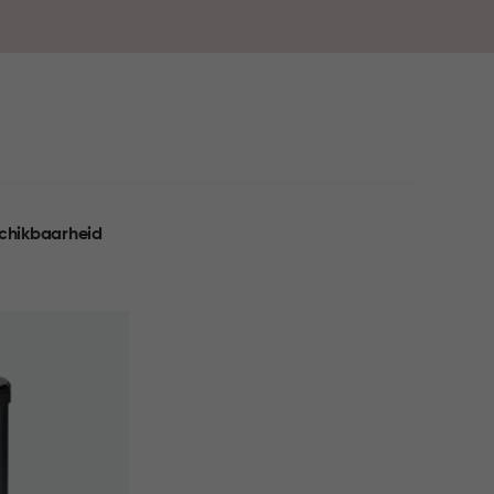
erzorgde uitstraling in huis.
chikbaarheid