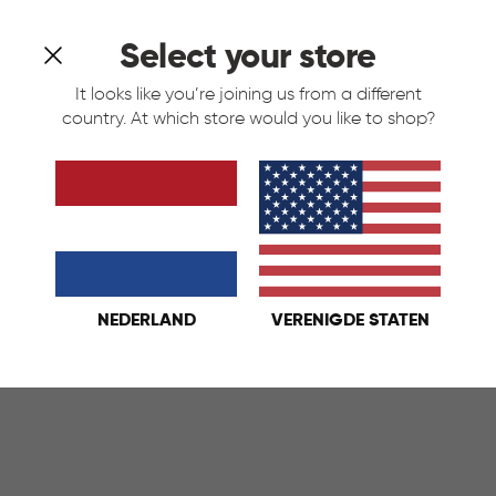
Select your store
It looks like you’re joining us from a different
country. At which store would you like to shop?
 Push Prullenbak 40L - Zilver
Decobin Push Prullenb
art
Zilver
Zwart
€
IN
€ 44,95
44,95
KELMAND
WINKELMAND
NEDERLAND
VERENIGDE STATEN