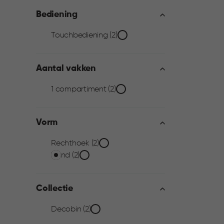
filter
Bediening
Bediening
Touchbediening (2)
filter
Aantal vakken
Aantal
1 compartiment (2)
vakken
Vorm
filter
Vorm
Rechthoek (2)
Rond (2)
filter
Collectie
Collectie
Decobin (2)