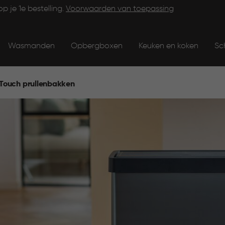
op je 1e bestelling.
Voorwaarden van toepassing
Wasmanden
Opbergboxen
Keuken en koken
Sc
Touch prullenbakken