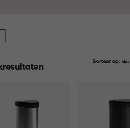
gemak gecombineerd met een v
Sorteer op:
Bes
kresultaten