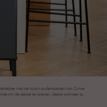
kelijker met de touch prullenbakken van Curver.
oende om de deksel te openen, ideaal wanneer je
ruimte of andere plekken in huis. Zo wordt dagelijks