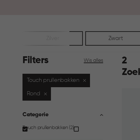
Zilver
Zwart
Filters
2
Wis alles
Zoe
Touch prullenbakken
Rond
Categorie
Categorie
Touch prullenbakken (2)