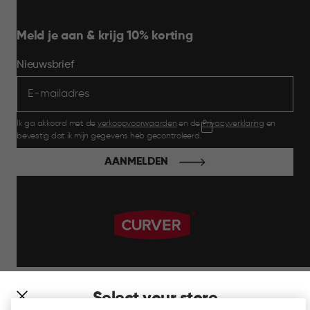
Meld je aan & krijg 10% korting
Nieuwsbrief
Ik ga akkoord met de
verkoopvoorwaarden
en de
Privacyverklaring
en
bevestig dat ik mijn gegevens heb gecontroleerd.
AANMELDEN
label.payment
Select your store